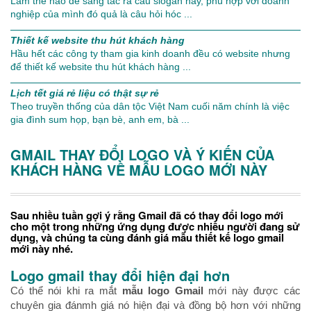
Làm thế nào để sáng tác ra câu slogan hay, phù hợp với doanh
nghiệp của mình đó quả là câu hỏi hóc ...
Thiết kế website thu hút khách hàng
Hầu hết các công ty tham gia kinh doanh đều có website nhưng
để thiết kế website thu hút khách hàng ...
Lịch tết giá rẻ liệu có thật sự rẻ
Theo truyền thống của dân tộc Việt Nam cuối năm chính là việc
gia đình sum họp, bạn bè, anh em, bà ...
GMAIL THAY ĐỔI LOGO VÀ Ý KIẾN CỦA
KHÁCH HÀNG VỀ MẪU LOGO MỚI NÀY
Sau nhiều tuần gợi ý rằng Gmail đã có thay đổi logo mới
cho một trong những ứng dụng được nhiều người đang sử
dụng, và chúng ta cùng đánh giá mẫu thiết kế logo gmail
mới này nhé.
Logo gmail thay đổi hiện đại hơn
Có thể nói khi ra mắt
mẫu logo Gmail
mới này được các
chuyên gia đánmh giá nó hiện đại và đồng bộ hơn với những