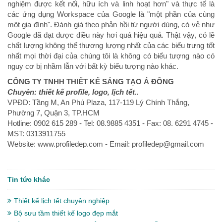
nghiệm được kết nối, hữu ích và linh hoạt hơn" và thực tế là
các ứng dụng Workspace của Google là "một phần của cùng
một gia đình". Đánh giá theo phản hồi từ người dùng, có vẻ như
Google đã đạt được điều này hơi quá hiệu quả. Thật vậy, có lẽ
chất lượng không thể thương lượng nhất của các biểu trưng tốt
nhất mọi thời đại của chúng tôi là không có biểu tượng nào có
nguy cơ bị nhầm lẫn với bất kỳ biểu tượng nào khác.
CÔNG TY TNHH THIẾT KẾ SÁNG TẠO Á ĐÔNG
Chuyên: thiết kế profile, logo, lịch tết..
VPÐD: Tầng M, An Phú Plaza, 117-119 Lý Chính Thắng,
Phường 7, Quận 3, TP.HCM
Hotline: 0902 615 289 - Tel: 08.9885 4351 - Fax: 08. 6291 4745 -
MST: 0313911755
Website: www.profiledep.com - Email: profiledep@gmail.com
Tin tức khác
Thiết kế lịch tết chuyên nghiệp
Bộ sưu tầm thiết kế logo đẹp mắt