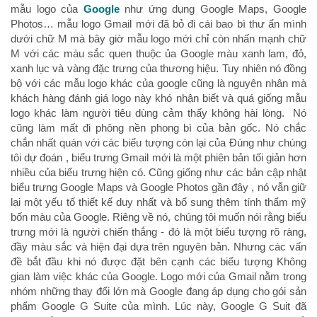
mẫu logo của
Google
như ứng dụng Google Maps, Google
Photos… mẫu logo Gmail mới đã bỏ đi cái bao bì thư ẩn mình
dưới chữ M mà bây giờ mẫu logo mới chỉ còn nhấn mạnh chữ
M với các màu sắc quen thuộc ủa Google màu xanh lam, đỏ,
xanh lục và vàng đặc trưng của thương hiệu. Tuy nhiên nó đồng
bộ với các mẫu logo khác của google cũng là nguyên nhân mà
khách hàng đánh giá logo này khó nhận biết và quá giống mẫu
logo khác làm người tiêu dùng cảm thấy không hài lòng. Nó
cũng làm mất đi phông nền phong bì của bản gốc. Nó chắc
chắn nhất quán với các biểu tượng còn lại của Đúng như chúng
tôi dự đoán , biểu trưng Gmail mới là một phiên bản tối giản hơn
nhiều của biểu trưng hiện có. Cũng giống như các bản cập nhật
biểu trưng Google Maps và Google Photos gần đây , nó vẫn giữ
lại một yếu tố thiết kế duy nhất và bổ sung thêm tính thẩm mỹ
bốn màu của Google. Riêng về nó, chúng tôi muốn nói rằng biểu
trưng mới là người chiến thắng - đó là một biểu tượng rõ ràng,
đầy màu sắc và hiện đại dựa trên nguyên bản. Nhưng các vấn
đề bắt đầu khi nó được đặt bên cạnh các biểu tượng Không
gian làm việc khác của Google. Logo mới của Gmail nằm trong
nhóm những thay đổi lớn mà Google đang áp dụng cho gói sản
phẩm Google G Suite của mình. Lúc này, Google G Suit đã