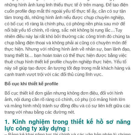
những hình ảnh lung linh thiếu thực tế ở trên mạng. Để tạo điện
cuốn profile đẹp mắt thì ngoài yếu tố thực tế ấy, cần có sự tận
tâm trong đó, những hình ảnh nếu được chụp chuyên nghiệp,
có bố cục rõ ràng là chính phụ, có phông nền phía sau mờ để
nổi bật yếu tố chính, rõ ràng, sắc nét không bị rung lắc…Tuy
nhiên điều này lại rất khó bởi thường các công trình đó chúng ta
chụp bằng điện thoại và không phải ai cũng có chuyên môn để
thực hiện. Nhưng với những hình ảnh về nhân sự, ban lãnh đạo,
trang thiết bị… bạn hoàn toàn có thể thực hiện được bằng việc
thuê chụp hình thiết kế profile chuyên nghiệp thực hiện. Yếu tố
này sẽ giúp tạo được ấn tượng tốt đẹp trong mắt khách hàng và
cạnh tranh vượt trội với các đối thủ cùng lĩnh vực.
Bố cục khi thiết kế profile
Bố cục thiết kế đơn giản nhưng không đơn điệu, đối với hình
ảnh, nội dung cần rõ ràng có chính, có phụ (có mảng hình lớn
và mảng hình nhỏ) tránh sự đồng đều và có sự liên kết giữa các
trang với nhau bằng các đường nét.
1. Kinh nghiệm trong
thiết kế hồ sơ năng
lực công ty xây dựng
:
– Bảng kê khai năng lực tài chính và các văn bản pháp lý chứng