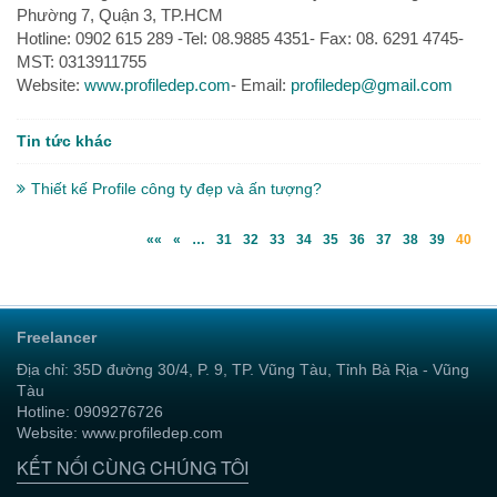
Phường 7, Quận 3, TP.HCM
Hotline: 0902 615 289 -Tel: 08.9885 4351- Fax: 08. 6291 4745-
MST: 0313911755
Website:
www.profiledep.com
- Email:
profiledep@gmail.com
Tin tức khác
Thiết kế Profile công ty đẹp và ấn tượng?
««
«
…
31
32
33
34
35
36
37
38
39
40
Freelancer
Địa chỉ: 35D đường 30/4, P. 9, TP. Vũng Tàu, Tỉnh Bà Rịa - Vũng
Tàu
Hotline: 0909276726
Website: www.profiledep.com
KẾT NỐI CÙNG CHÚNG TÔI