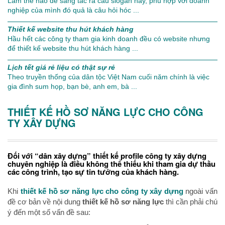
Làm thế nào để sáng tác ra câu slogan hay, phù hợp với doanh
nghiệp của mình đó quả là câu hỏi hóc ...
Thiết kế website thu hút khách hàng
Hầu hết các công ty tham gia kinh doanh đều có website nhưng
để thiết kế website thu hút khách hàng ...
Lịch tết giá rẻ liệu có thật sự rẻ
Theo truyền thống của dân tộc Việt Nam cuối năm chính là việc
gia đình sum họp, bạn bè, anh em, bà ...
THIẾT KẾ HỒ SƠ NĂNG LỰC CHO CÔNG
TY XÂY DỰNG
Đối với “dân xây dựng” thiết kế profile công ty xây dựng
chuyên nghiệp là điều không thể thiếu khi tham gia dự thầu
các công trình, tạo sự tin tưởng của khách hàng.
Khi
thiết kế hồ sơ năng lực cho công ty xây dựng
ngoài vấn
đề cơ bản về nội dung
thiết kế hồ sơ năng lực
thì cần phải chú
ý đến một số vấn đề sau: