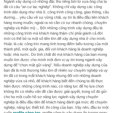
Ngành xây dựng có những đặc thù riêng bởi từ xưa ông cha ta
đã có câu “an cư lạc nghiệp”. Không chỉ xây dựng các công
trình dân dụng như nhà ở, công trình công cộng, giao thông, cầu
đường… yêu cầu về sự vững chãi, uy tín là điều đầu tiên khách
hàng mong muốn, ngoài ra nó cần có sự nhanh chóng, chuyên
nghiệp và thẩm mỹ… Bởi những công trình xây dựng đều là
những công trình mà khách hàng thậm chí phải giành cả đời
mới có thể bỏ ra một số tiền lớn để xây dựng nhà ở cho mình.
Hoặc là các công trìn mang tính trọng điểm biểu tượng của một
thành phố, một quốc gia, đối với khách hàng là doanh nghiệp
hoặc nhà nước. Do tính chất đó mà khách hàng của bạn mong
muốn tìm được cho mình một đơn vị uy tín trong ngành xây
dựng để “chọn mặt gửi vàng”. Nếu doanh nghiệp xây dựng của
bạn đã là một thương hiệu lớn dĩ nhiên sự chuyên nghiệp và uy
tín đã có trong mắt khách hàng nhưng đối với những doanh
nghiệp vừa và nhỏ, để khách hàng biết đến chúng ta đã thực
hiện được những công trình nào, có năng lực để họ lựa chọn
không thì có nhiều vấn đề cần được giải quyết, trong số đó gửi
cho họ một cuốn hồ sơ năng lực ngành xây dựng chuyên
nghiệp là điều đầu tiên để khách hàng đánh giá mức độ chuyên
nghiệp, năng lực thiết kế, thi công của bạn. Vậy nên, đầu tư một
cuốn
profile sáng tạo
, profile công ty xây dựng ấn tượng ngay