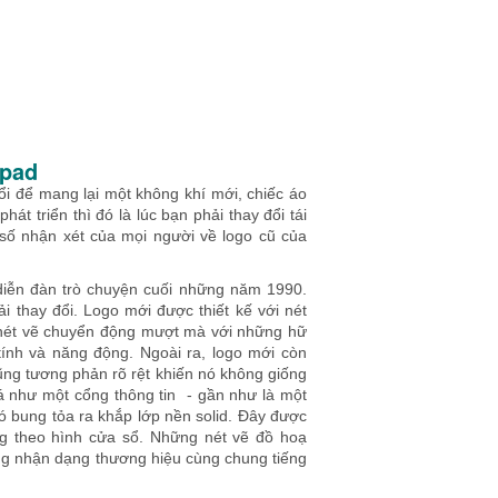
tpad
i để mang lại một không khí mới, chiếc áo
át triển thì đó là lúc bạn phải thay đổi tái
 số nhận xét của mọi người về logo cũ của
t diễn đàn trò chuyện cuối những năm 1990.
ải thay đổi. Logo mới được thiết kế với nét
c nét vẽ chuyển động mượt mà với những hữ
tính và năng động. Ngoài ra, logo mới còn
ng tương phản rõ rệt khiến nó không giống
á như một cổng thông tin - gần như là một
ó bung tỏa ra khắp lớp nền solid. Đây được
g theo hình cửa sổ. Những nét vẽ đồ hoạ
hống nhận dạng thương hiệu cùng chung tiếng