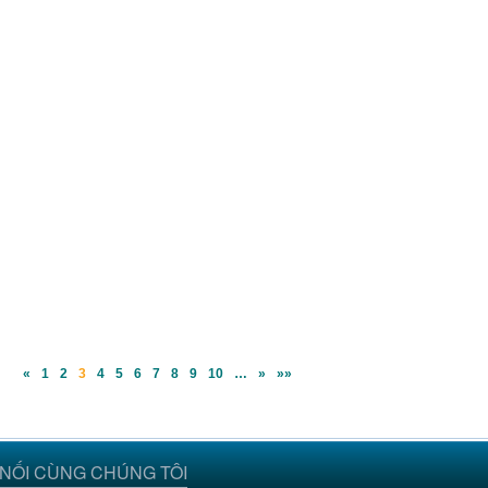
«
1
2
3
4
5
6
7
8
9
10
…
»
»»
 NỐI CÙNG CHÚNG TÔI