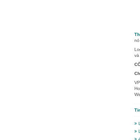
Th
nó
Lo
và
CÔ
Ch
VP
Ho
We
Ti