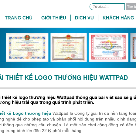
TRANG CHỦ
GIỚI THIỆU
DỊCH VỤ
KHÁCH HÀNG
ÁI THIẾT KẾ LOGO THƯƠNG HIỆU WATTPAD
i thiết kế logo thương hiệu Wattpad thông qua bài viết sau sẽ 
ương hiệu trải qua trong quá trình phát triển.
iết kế Logo thương hiệu
Wattpad là Công ty giải trí đa nền tảng t
ng nghệ để cho phép tạo và phân phối nội dung trên nhiều định dạng k
ới thông qua những câu chuyện. Là một sân chơi cộng đồng có đến h
ng trung bình lên đến 22 tỷ phút mỗi tháng.