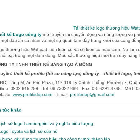
Tái thiết kế logo thương hiệu Wat
iết kế Logo công ty
mới truyền tải chuyển động và năng lượng về phía
 một dấu ấn cá nhân và một sự quan tâm đầy hứng khởi của cộng đồng
go thương hiệu Wattpad luôn luôn có và sẽ luôn có màu cam. Nó làm c
 nổi bật trong một đám đông. Màu sắc thương hiệu mới tràn đầy năng 
NG TY TNHH THIẾT KẾ SÁNG TẠO Á ĐÔNG
uyên:
thiết kế profile (hồ sơ năng lực) công ty – thiết kế logo, thi
ĐD: Tầng M, An Phú Plaza, 117-119 Lý Chính Thắng, Phường 7, Quậ
tline: 0902 615 289 - Tel: 08.73022 888 - Fax: 08. 6291 4745 - MST: 
bsite:
www.profiledep.com
- Email:
profiledep@gmail.com
n tức khác
Lịch sử logo Lamborghini và ý nghĩa biểu tượng
Logo Toyota và lịch sử của nó
4 bước xây dựng thương hiệu cho công ty mới thành lập