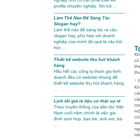
nghiệp nhỏ có cần phải thiết kế
profile chuyên nghiệp. Xin trả ...
Làm Thế Nào Để Sáng Tác
Slogan hay?
Làm thế nào để sáng tác ra câu
slogan hay, phù hợp với doanh
nghiệp của mình đó quả là câu hỏi
T
hóc ...
Kh
Thiết kế website thu hút khách
cũ
hàng
th
Hầu hết các công ty tham gia kinh
th
doanh đều có website nhưng để
“ 
thiết kế website thu hút khách hàng
Kh
...
cá
cá
Lịch tết giá rẻ liệu có thật sự rẻ
ma
Theo truyền thống của dân tộc Việt
mộ
Nam cuối năm chính là việc gia
cử
đình sum họp, bạn bè, anh em, bà
xe
...
ng
nói