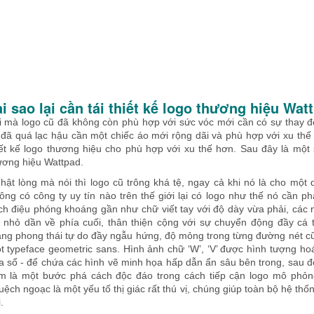
ại sao lại cần tái thiết kế logo thương hiệu Wat
i mà logo cũ đã không còn phù hợp với sức vóc mới cần có sự thay đổ
 đã quá lạc hậu cần một chiếc áo mới rộng dãi và phù hợp với xu thế ph
iết kế logo thương hiệu cho phù hợp với xu thế hơn. Sau đây là một
ương hiệu Wattpad.
Thật lòng mà nói thì logo cũ trông khá tệ, ngay cả khi nó là cho mộ
ông có công ty uy tín nào trên thế giới lại có logo như thế nó cần ph
ch điệu phóng khoáng gần như chữ viết tay với độ dày vừa phải, cá
i nhỏ dần về phía cuối, thân thiện cộng với sự chuyển động đầy cá 
ng phong thái tự do đầy ngẫu hứng, độ mỏng trong từng đường nét cũ
t typeface geometric sans. Hình ảnh chữ ‘W’, ‘V’ được hình tượng ho
a sổ - để chứa các hình vẽ minh họa hấp dẫn ẩn sâu bên trong, sau đ
m là một bước phá cách độc đáo trong cách tiếp cận logo mô phỏn
uệch ngoạc là một yếu tố thị giác rất thú vị, chúng giúp toàn bộ hệ t
.