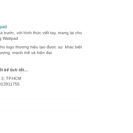
tpad
 trước, với hình thức viết tay, mang lại cho
 Wattpad .
ho logo thương hiệu tạo được sự khác biệt
lượng, mạnh mẽ và hiện đại.
ết kế lịch tết…
n 3, TP.HCM
0313911755