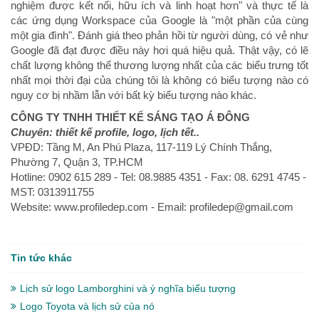
nghiệm được kết nối, hữu ích và linh hoạt hơn" và thực tế là
các ứng dụng Workspace của Google là "một phần của cùng
một gia đình". Đánh giá theo phản hồi từ người dùng, có vẻ như
Google đã đạt được điều này hơi quá hiệu quả. Thật vậy, có lẽ
chất lượng không thể thương lượng nhất của các biểu trưng tốt
nhất mọi thời đại của chúng tôi là không có biểu tượng nào có
nguy cơ bị nhầm lẫn với bất kỳ biểu tượng nào khác.
CÔNG TY TNHH THIẾT KẾ SÁNG TẠO Á ĐÔNG
Chuyên: thiết kế profile, logo, lịch tết..
VPÐD: Tầng M, An Phú Plaza, 117-119 Lý Chính Thắng,
Phường 7, Quận 3, TP.HCM
Hotline: 0902 615 289 - Tel: 08.9885 4351 - Fax: 08. 6291 4745 -
MST: 0313911755
Website: www.profiledep.com - Email: profiledep@gmail.com
Tin tức khác
Lịch sử logo Lamborghini và ý nghĩa biểu tượng
Logo Toyota và lịch sử của nó