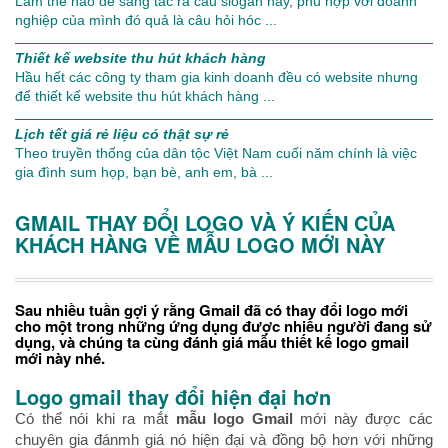
Làm thế nào để sáng tác ra câu slogan hay, phù hợp với doanh
nghiệp của mình đó quả là câu hỏi hóc ...
Thiết kế website thu hút khách hàng
Hầu hết các công ty tham gia kinh doanh đều có website nhưng
để thiết kế website thu hút khách hàng ...
Lịch tết giá rẻ liệu có thật sự rẻ
Theo truyền thống của dân tộc Việt Nam cuối năm chính là việc
gia đình sum họp, bạn bè, anh em, bà ...
GMAIL THAY ĐỔI LOGO VÀ Ý KIẾN CỦA
KHÁCH HÀNG VỀ MẪU LOGO MỚI NÀY
Sau nhiều tuần gợi ý rằng Gmail đã có thay đổi logo mới
cho một trong những ứng dụng được nhiều người đang sử
dụng, và chúng ta cùng đánh giá mẫu thiết kế logo gmail
mới này nhé.
Logo gmail thay đổi hiện đại hơn
Có thể nói khi ra mắt
mẫu logo Gmail
mới này được các
chuyên gia đánmh giá nó hiện đại và đồng bộ hơn với những