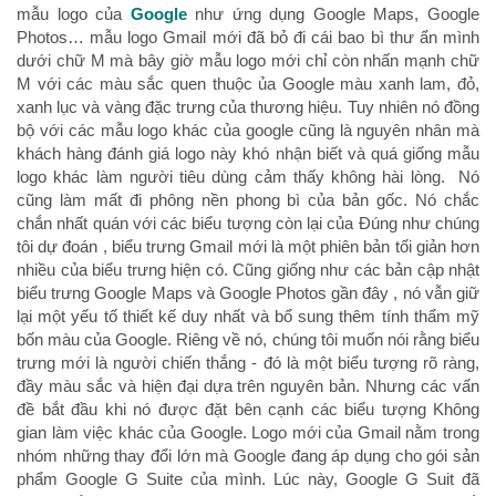
mẫu logo của
Google
như ứng dụng Google Maps, Google
Photos… mẫu logo Gmail mới đã bỏ đi cái bao bì thư ẩn mình
dưới chữ M mà bây giờ mẫu logo mới chỉ còn nhấn mạnh chữ
M với các màu sắc quen thuộc ủa Google màu xanh lam, đỏ,
xanh lục và vàng đặc trưng của thương hiệu. Tuy nhiên nó đồng
bộ với các mẫu logo khác của google cũng là nguyên nhân mà
khách hàng đánh giá logo này khó nhận biết và quá giống mẫu
logo khác làm người tiêu dùng cảm thấy không hài lòng. Nó
cũng làm mất đi phông nền phong bì của bản gốc. Nó chắc
chắn nhất quán với các biểu tượng còn lại của Đúng như chúng
tôi dự đoán , biểu trưng Gmail mới là một phiên bản tối giản hơn
nhiều của biểu trưng hiện có. Cũng giống như các bản cập nhật
biểu trưng Google Maps và Google Photos gần đây , nó vẫn giữ
lại một yếu tố thiết kế duy nhất và bổ sung thêm tính thẩm mỹ
bốn màu của Google. Riêng về nó, chúng tôi muốn nói rằng biểu
trưng mới là người chiến thắng - đó là một biểu tượng rõ ràng,
đầy màu sắc và hiện đại dựa trên nguyên bản. Nhưng các vấn
đề bắt đầu khi nó được đặt bên cạnh các biểu tượng Không
gian làm việc khác của Google. Logo mới của Gmail nằm trong
nhóm những thay đổi lớn mà Google đang áp dụng cho gói sản
phẩm Google G Suite của mình. Lúc này, Google G Suit đã