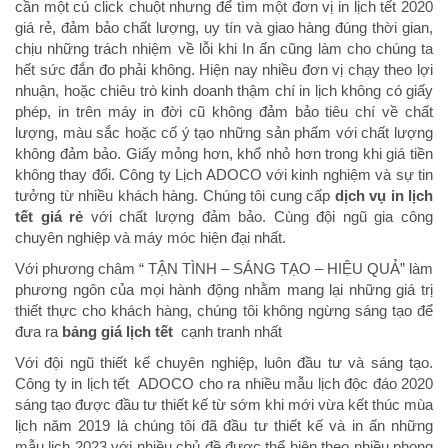
cần một cú click chuột nhưng để tìm một đơn vị in lịch tết 2020
giá rẻ, đảm bảo chất lượng, uy tín và giao hàng đúng thời gian,
chịu những trách nhiệm về lỗi khi In ấn cũng làm cho chúng ta
hết sức đắn đo phải không. Hiện nay nhiều đơn vị chạy theo lợi
nhuận, hoặc chiêu trò kinh doanh thậm chí in lịch không có giấy
phép, in trên máy in đời cũ không đảm bảo tiêu chí về chất
lượng, màu sắc hoặc cố ý tạo những sản phẩm với chất lượng
không đảm bảo. Giấy mỏng hơn, khổ nhỏ hơn trong khi giá tiền
không thay đổi. Công ty Lịch ADOCO với kinh nghiệm và sự tin
tưởng từ nhiều khách hàng. Chúng tôi cung cấp
dịch vụ in lịch
tết giá rẻ
với chất lượng đảm bảo. Cùng đội ngũ gia công
chuyên nghiệp và máy móc hiện đại nhất.
Với phương châm “ TẬN TÌNH – SÁNG TẠO – HIỆU QUẢ” làm
phương ngôn của mọi hành động nhằm mang lại những giá trị
thiết thực cho khách hàng, chúng tôi không ngừng sáng tạo để
đưa ra
bảng giá lịch tết
cạnh tranh nhất
Với đội ngũ thiết kế chuyên nghiệp, luôn đầu tư và sáng tạo.
Công ty in lịch tết ADOCO cho ra nhiều mẫu lịch độc đáo 2020
sáng tạo được đầu tư thiết kế từ sớm khi mới vừa kết thúc mùa
lịch năm 2019 là chúng tôi đã đầu tư thiết kế và in ấn những
mẫu lịch 2023 với nhiều chủ đề được thể hiện theo nhiều phong