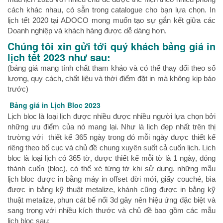
cách khác nhau, có sẵn trong catalogue cho bạn lựa chọn. In
lịch tết 2020 tại ADOCO mong muốn tạo sự gắn kết giữa các
Doanh nghiệp và khách hàng được dễ dàng hơn.
Chúng tôi xin gửi tới quý khách bảng giá in
lịch tết 2023 như sau:
(bảng giá mang tính chất tham khảo và có thể thay đổi theo số
lượng, quy cách, chất liệu và thời điểm đặt in mà không kịp báo
trước)
Bảng giá in Lịch Bloc 2023
Lịch bloc là loại lịch được nhiều được nhiều người lựa chọn bởi
những ưu điểm của nó mang lại. Như là lịch đẹp nhất trên thị
trường với thiết kế 365 ngày trong đó mỗi ngày được thiết kế
riêng theo bố cục và chủ đề chung xuyên suốt cả cuốn lịch. Lịch
bloc là loại lịch có 365 tờ, được thiết kế mỗi tờ là 1 ngày, đóng
thành cuốn (bloc), có thể xé từng tờ khi sử dụng. những mẫu
lịch bloc được in bằng máy in offset đời mới, giấy couché, bìa
được in bằng kỹ thuật metalize, khánh cũng được in bằng kỹ
thuật metalize, phun cát bế nổi 3d gây nên hiệu ứng đặc biệt và
sang trọng với nhiều kích thước và chủ đề bao gồm các mẫu
lịch bloc sau: