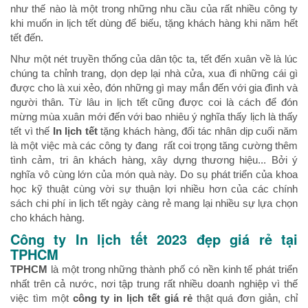
như thế nào là một trong những nhu cầu của rất nhiều công ty
khi muốn in lịch tết dùng để biếu, tặng khách hàng khi năm hết
tết đến.
Như một nét truyền thống của dân tộc ta, tết đến xuân về là lúc
chúng ta chỉnh trang, dọn dẹp lại nhà cửa, xua đi những cái gì
được cho là xui xẻo, đón những gì may mắn đến với gia đình và
người thân. Từ lâu in lịch tết cũng được coi là cách để đón
mừng mùa xuân mới đến với bao nhiêu ý nghĩa thấy lịch là thấy
tết vì thế
In lịch tết
tặng khách hàng, đối tác nhân dịp cuối năm
là một việc mà các công ty đang rất coi trọng tăng cường thêm
tình cảm, tri ân khách hàng, xây dựng thương hiệu... Bởi ý
nghĩa vô cùng lớn của món quà này. Do sụ phát triển của khoa
học kỹ thuật cùng vời sự thuận lợi nhiều hơn của các chính
sách chi phí in lịch tết ngày càng rẻ mang lại nhiều sự lựa chọn
cho khách hàng.
Công ty In lịch tết 2023 đẹp giá rẻ tại
TPHCM
TPHCM
là một trong những thành phố có nền kinh tế phát triển
nhất trên cả nước, nơi tập trung rất nhiều doanh nghiệp vì thế
việc tìm một
công ty in lịch tết giá rẻ
thật quá đơn giản, chỉ