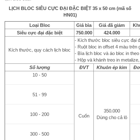
LỊCH BLOC SIÊU CỰC ĐẠI ĐẶC BIỆT 35 x 50 cm (mã số
HN01)
Loại Bloc
Giá bìa
Giá đã giảm
Kh
Siêu cực đại đặc biệt
750.000
424.000
- Kích thước bloc siêu cực đại đ
- Ruột bloc in offset 4 màu trên
Kích thước, quy cách lịch bloc
- Bìa lịch bloc và áo bloc in th
- Hộp và khánh treo in metalize,
Số lượng
ĐVT
Khuôn ép kim
Đơ
10 - 50
51 - 99
350.000
100 - 200
Cuốn
Dùng cho cả lô
300 - 500