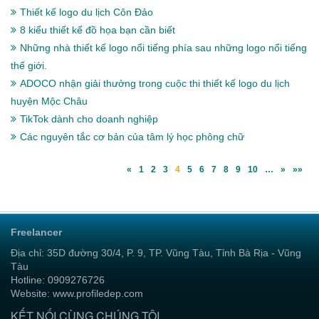
Thiết kế logo du lịch Côn Đảo
8 kiểu thiết kế đồ họa bạn cần biết
Những nhà thiết kế logo nổi tiếng phía sau những logo nổi tiếng
thế giới.
ADOCO nhận giải thưởng trong cuộc thi thiết kế logo du lịch
huyện Mộc Châu
TikTok dành cho doanh nghiệp
Các nguyên tắc cơ bản của tâm lý học phông chữ
«
1
2
3
4
5
6
7
8
9
10
…
»
»»
Freelancer
Địa chỉ: 35D đường 30/4, P. 9, TP. Vũng Tàu, Tỉnh Bà Rịa - Vũng
Tàu
Hotline: 0909276726
Website: www.profiledep.com
KẾT NỐI CÙNG CHÚNG TÔI