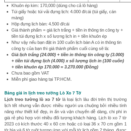
Khuôn ép kim: 170,000 (dùng cho cả lô hàng)
Túi giấy hoặc túi vải đựng lịch: 4.000 đ/cái (túi giấy, cán
màng)
Hộp đựng lịch bàn: 4.500 đ/cái
Giá thành phẩm = giá lịch trắng + tiền in thông tin công ty +
tiền túi đựng lịch x số lượng lịch in + tiền khuôn ép
Như vậy nếu bạn đặt in 100 cuốn lịch bàn A có in thông tin
công ty của bạn thì giá thành phẩm cuối cùng sẽ là:
Giá lịch trắng (24.000) + tiền in thông tin công ty (3.000)
+ tiền túi đựng lịch (4.000) x số lượng lịch in (100 cuốn)
+ tiền khuôn ép 170.000 = 3.270.000 (Đồng)
Chưa bao gồm VAT
Miễn phí giao hàng tại TP.HCM.
Bảng giá in lịch treo tường Lò Xo 7 Tờ
Lịch treo tường lò xo 7 tờ
là loại lịch lâu đời trên thị trường
lịch tết nhưng vẫn được nhiều người ưa chuộng bởi nhiều tính
năng như thiết kế đẹp, in ấn và vận chuyển dễ dàng, chi phí in
giá rẻ phù hợp với nhiều đối tượng khách hàng. Lịch lò xo 7 tờ
2023 có kích thước 40 x 60 cm hoặc có loại 36 x 70 cm gồm 1
tờ bìa và 6 tờ ruột tương ứng với mỗi tờ lịch gồm 2 tháng, được