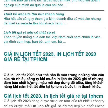
Làm thế nào để sáng tác ra câu slogan hay, phù hợp với doanh
nghiệp của mình đó quả là câu hỏi hóc ...
Thiết kế website thu hút khách hàng
Hầu hết các công ty tham gia kinh doanh đều có website nhưng
để thiết kế website thu hút khách hàng ...
Lịch tết giá rẻ liệu có thật sự rẻ
Theo truyền thống của dân tộc Việt Nam cuối năm chính là việc
gia đình sum họp, bạn bè, anh em, bà ...
GIÁ IN LỊCH TẾT 2023, IN LỊCH TẾT 2023
GIÁ RẺ TẠI TPHCM
Giá in lịch tết 2023 như thế nào là một trong những nhu cầu
của rất nhiều công ty khi muốn in lịch tết 2023 giá rẻ nhưng
đảm bảo chất lượng, mẫu mã đẹp dùng để biếu, tặng khách
hàng khi năm hết tết đến tại tphcm và các tỉnh thành khác.
Giá lịch tết 2023, in lịch tết giá rẻ tại tphcm
Giá lịch tết 2023
đang được sự quan tâm của rất nhiều công ty
để có được mẫu
in lịch tết giá rẻ
nhưng đẹp và chất lượng