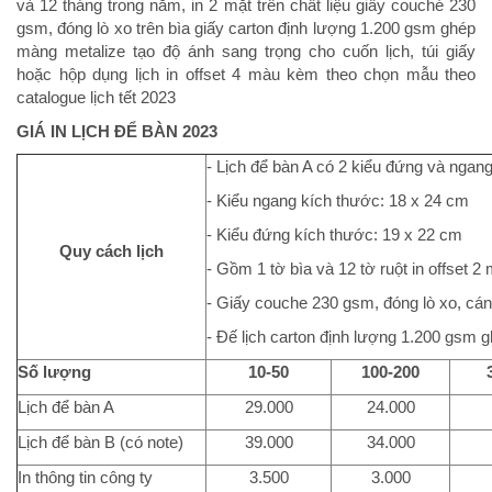
và 12 tháng trong năm, in 2 mặt trên chất liệu giấy couché 230
gsm, đóng lò xo trên bìa giấy carton định lượng 1.200 gsm ghép
màng metalize tạo độ ánh sang trọng cho cuốn lịch, túi giấy
hoặc hộp dụng lịch in offset 4 màu kèm theo chọn mẫu theo
catalogue lịch tết 2023
GIÁ IN
LỊCH ĐỂ BÀN 2023
- Lịch để bàn A có 2 kiểu đứng và ngan
- Kiểu ngang kích thước: 18 x 24 cm
- Kiểu đứng kích thước: 19 x 22 cm
Quy cách lịch
- Gồm 1 tờ bìa và 12 tờ ruột in offset 2 
- Giấy couche 230 gsm, đóng lò xo, c
- Đế lịch carton định lượng 1.200 gsm 
Số lượng
10-50
100-200
Lịch để bàn A
29.000
24.000
Lịch để bàn B (có note)
39.000
34.000
In thông tin công ty
3.500
3.000