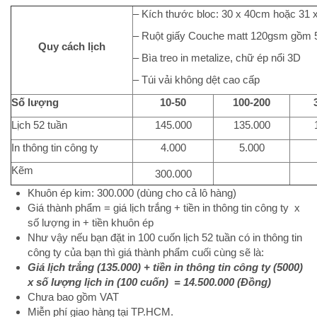
– Kích thước bloc: 30 x 40cm hoặc 31
– Ruột giấy Couche matt 120gsm gồm 
Quy cách lịch
– Bìa treo in metalize, chữ ép nổi 3D
– Túi vải không dệt cao cấp
Số lượng
10-50
100-200
Lịch 52 tuần
145.000
135.000
In thông tin công ty
4.000
5.000
Kẽm
300.000
Khuôn ép kim: 300.000 (dùng cho cả lô hàng)
Giá thành phẩm = giá lịch trắng + tiền in thông tin công ty x
số lượng in + tiền khuôn ép
Như vậy nếu bạn đặt in 100 cuốn lịch 52 tuần có in thông tin
công ty của bạn thì giá thành phẩm cuối cùng sẽ là:
Giá lịch trắng (135.000) + tiền in thông tin công ty (5000)
x số lượng lịch in (100 cuốn) = 14.500.000 (Đồng)
Chưa bao gồm VAT
Miễn phí giao hàng tại TP.HCM.