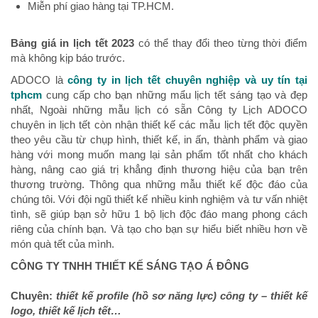
Miễn phí giao hàng tại TP.HCM.
Bảng giá in lịch tết 2023
có thể thay đổi theo từng thời điểm
mà không kịp báo trước.
ADOCO là
công ty in lịch tết chuyên nghiệp và uy tín tại
tphcm
cung cấp cho bạn những mẩu lịch tết sáng tạo và đẹp
nhất, Ngoài những mẫu lịch có sẵn Công ty Lịch ADOCO
chuyên in lịch tết còn nhận thiết kế các mẫu lịch tết độc quyền
theo yêu cầu từ chụp hình, thiết kế, in ấn, thành phẩm và giao
hàng với mong muốn mang lại sản phẩm tốt nhất cho khách
hàng, nâng cao giá trị khẳng định thương hiệu của bạn trên
thương trường. Thông qua những mẫu thiết kế độc đáo của
chúng tôi. Với đội ngũ thiết kế nhiều kinh nghiệm và tư vấn nhiệt
tình, sẽ giúp bạn sở hữu 1 bộ lịch độc đáo mang phong cách
riêng của chính bạn. Và tạo cho bạn sự hiểu biết nhiều hơn về
món quà tết của mình.
CÔNG TY TNHH THIẾT KẾ SÁNG TẠO Á ĐÔNG
Chuyên:
thiết kế profile (hồ sơ năng lực) công ty – thiết kế
logo, thiết kế lịch tết…