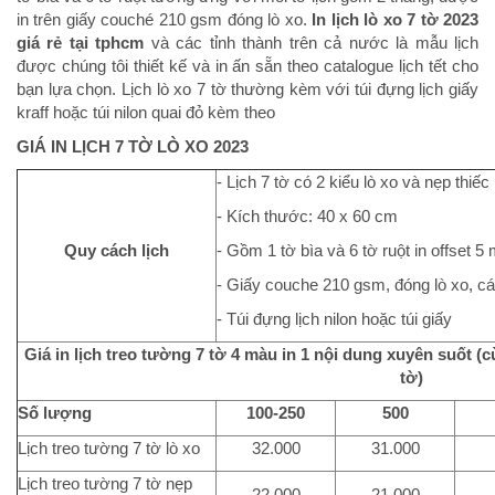
in trên giấy couché 210 gsm đóng lò xo.
In lịch lò xo 7 tờ 2023
giá rẻ tại tphcm
và các tỉnh thành trên cả nước là mẫu lịch
được chúng tôi thiết kế và in ấn sẵn theo catalogue lịch tết cho
bạn lựa chọn. Lịch lò xo 7 tờ thường kèm với túi đựng lịch giấy
kraff hoặc túi nilon quai đỏ kèm theo
GIÁ IN
LỊCH
7 TỜ LÒ XO
2023
- Lịch 7 tờ có 2 kiểu lò xo và nẹp thiếc
- Kích thước: 40 x 60 cm
Quy cách lịch
- Gồm 1 tờ bìa và 6 tờ ruột in offset 5
- Giấy couche 210 gsm, đóng lò xo, 
- Túi đựng lịch nilon hoặc túi giấy
Giá in lịch treo tường 7 tờ 4 màu in 1 nội dung xuyên suốt (
tờ)
Số lượng
100-250
500
Lịch treo tường 7 tờ lò xo
32.000
31.000
Lịch treo tường 7 tờ nẹp
22.000
21.000