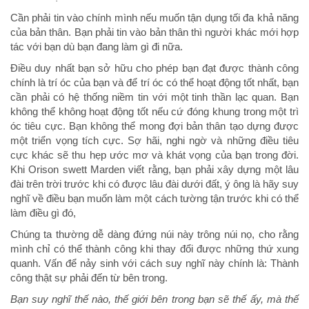
Cần phải tin vào chính mình nếu muốn tận dụng tối đa khả năng
của bản thân. Bạn phải tin vào bản thân thì người khác mới hợp
tác với bạn dù bạn đang làm gì đi nữa.
Điều duy nhất bạn sở hữu cho phép bạn đạt được thành công
chính là trí óc của bạn và để trí óc có thể hoạt động tốt nhất, bạn
cần phải có hệ thống niềm tin với một tinh thần lạc quan. Bạn
không thể không hoạt động tốt nếu cứ đóng khung trong một trì
óc tiêu cực. Bạn không thể mong đợi bản thân tạo dựng được
một triển vọng tích cực. Sợ hãi, nghi ngờ và những điều tiêu
cực khác sẽ thu hẹp ước mơ và khát vọng của bạn trong đời.
Khi Orison swett Marden viết rằng, bạn phải xây dựng một lâu
đài trên trời trước khi có được lâu đài dưới đất, ý ông là hãy suy
nghĩ về điều bạn muốn làm một cách tường tận trước khi có thể
làm điều gì đó,
Chúng ta thường dễ dàng đứng núi này trông núi nọ, cho rằng
mình chỉ có thể thành công khi thay đổi được những thứ xung
quanh. Vấn để nảy sinh với cách suy nghĩ này chính là: Thành
công thật sự phải đến từ bên trong.
Bạn suy nghĩ thế nào, thế giới bên trong bạn sẽ thế ấy, mà thế