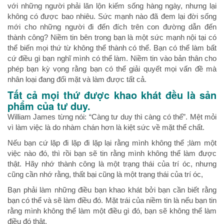
với những người phải lăn lộn kiếm sống hàng ngày, nhưng lại
không có được bao nhiêu. Sức mạnh nào đã đem lại đời sống
mới cho những người đi đến đích trên con đường dẫn đến
thành công? Niềm tin bên trong bạn là một sức mạnh nội tại có
thể biến mọi thứ từ không thể thành có thể. Bạn có thể làm bất
cứ điều gì bạn nghĩ mình có thể làm. Niềm tin vào bản thân cho
phép bạn kỳ vọng rằng bạn có thể giải quyết mọi vấn đề mà
nhân loại đang đối mặt và làm được tất cả.
Tất cả mọi thứ được khao khát đều là sản
phẩm của tư duy.
William James từng nói: “Càng tư duy thì càng có thể”. Mệt mỏi
vì làm việc là do nhàm chán hơn là kiệt sức về mặt thể chất.
Nếu bạn cứ lặp đi lặp đi lặp lại rằng mình không thể ;làm một
việc nào đó, thì rồi bạn sẽ tin rằng mình không thể làm được
thật. Hãy nhớ thành công là một trạng thái của trí óc, nhưng
cũng cần nhớ rằng, thất bại cũng là một trạng thái của trí óc,
Bạn phải làm những điều bạn khao khát bởi bạn cần biết rằng
bạn có thể và sẽ làm điều đó. Mặt trái của niềm tin là nếu bạn tin
rằng mình không thể làm một điều gì đó, bạn sẽ không thể làm
điều đó thật.