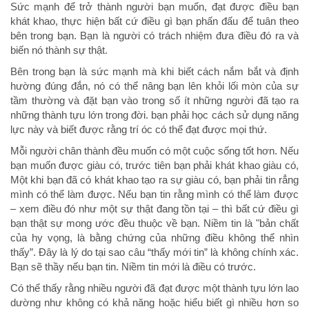
Sức mạnh để trở thành người bạn muốn, đạt được điều bạn
khát khao, thực hiện bất cứ điều gì bạn phấn đấu để tuân theo
bên trong bạn. Bạn là người có trách nhiệm đưa điều đó ra và
biến nó thành sự thật.
Bên trong bạn là sức mạnh mà khi biết cách nắm bắt và định
hường đúng đắn, nó có thể nâng bạn lên khỏi lối mòn của sự
tầm thường và đặt bạn vào trong số ít những người đã tạo ra
những thành tựu lớn trong đời. bạn phải học cách sử dụng năng
lực này và biết được rằng trí óc có thể đạt được mọi thứ.
Mỗi người chân thành đều muốn có một cuộc sống tốt hơn. Nếu
bạn muốn được giàu có, trước tiên bạn phải khát khao giàu có,
Một khi bạn đã có khát khao tạo ra sự giàu có, bạn phải tin rẳng
mình có thể làm được. Nếu bạn tin rằng mình có thể làm được
– xem điều đó như một sự thật đang tồn tại – thì bất cứ điều gì
bạn thật sự mong ước đều thuộc về bạn. Niềm tin là "bản chất
của hy vọng, là bằng chứng của những điều không thể nhìn
thấy”. Đây là lý do tại sao câu “thấy mới tin” là không chính xác.
Bạn sẽ thầy nếu bạn tin. Niềm tin mới là điều có trước.
Có thể thấy rằng nhiều người đã đạt được một thành tựu lớn lao
dường như không có khả năng hoặc hiểu biết gì nhiều hơn so