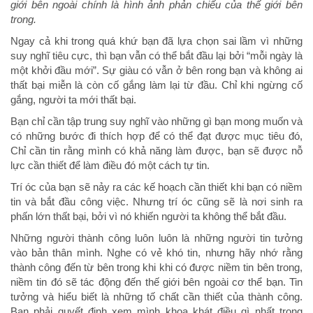
giới bên ngoài chính là hình ảnh phản chiếu của thế giới bên
trong.
Ngay cả khi trong quá khứ bạn đã lựa chọn sai lầm vì những
suy nghĩ tiêu cực, thì bạn vẫn có thể bắt đầu lại bởi “mỗi ngày là
một khởi đầu mới”. Sự giàu có vẫn ở bên rong bạn và không ai
thất bại miễn là còn cố gắng làm lại từ đầu. Chỉ khi ngừng cố
gắng, người ta mới thất bại.
Bạn chỉ cần tập trung suy nghĩ vào những gì bạn mong muốn và
có những bước đi thích hợp để có thể đạt được mục tiêu đó,
Chỉ cần tin rằng mình có khả năng làm được, bạn sẽ được nỗ
lực cần thiết để làm điều đó một cách tự tin.
Trí óc của bạn sẽ nảy ra các kế hoạch cần thiết khi bạn có niềm
tin và bắt đầu công việc. Nhưng trí óc cũng sẽ là nơi sinh ra
phấn lớn thất bại, bởi vì nó khiến người ta không thể bắt đầu.
Những người thành công luôn luôn là những người tin tưởng
vào bản thân mình. Nghe có vẻ khó tin, nhưng hãy nhớ rằng
thành công đến từ bên trong khi khi có được niềm tin bên trong,
niềm tin đó sẽ tác động đến thế giới bên ngoài cơ thể bạn. Tin
tưởng và hiểu biết là những tố chất cần thiết của thành công.
Bạn phải quyết định xem mình khoa khát điều gì nhất trong