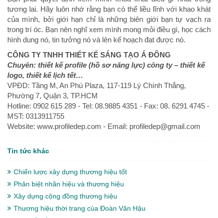
tương lai. Hãy luôn nhớ rằng bạn có thể liều lĩnh với khao khát
của mình, bởi giới hạn chỉ là những biên giới bạn tự vạch ra
trong trí óc. Bạn nên nghĩ xem mình mong mỏi điều gì, học cách
hình dung nó, tin tưởng nó và lên kế hoạch đạt được nó.
CÔNG TY TNHH THIẾT KẾ SÁNG TẠO Á ĐÔNG
Chuyên: thiết kế profile (hồ sơ năng lực) công ty – thiết kế
logo, thiết kế lịch tết…
VPĐD: Tầng M, An Phú Plaza, 117-119 Lý Chính Thắng,
Phường 7, Quận 3, TP.HCM
Hotline: 0902 615 289 - Tel: 08.9885 4351 - Fax: 08. 6291 4745 -
MST: 0313911755
Website: www.profiledep.com - Email: profiledep@gmail.com
Tin tức khác
Chiến lược xây dựng thương hiệu tốt
Phân biệt nhãn hiệu và thương hiệu
Xây dựng cộng đồng thương hiệu
Thương hiệu thời trang của Đoàn Văn Hậu