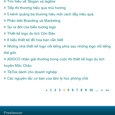
Tìm hiểu về Slogan và tagline
Tiếp thị thương hiệu qua mùi hương
5 kênh quảng bá thương hiệu một cách đầy hiệu quả.
Phân biệt Branding và Marketing
Sự ra đời của biểu tượng logo
Thiết kế logo du lịch Côn Đảo
8 kiểu thiết kế đồ họa bạn cần biết
Những nhà thiết kế logo nổi tiếng phía sau những logo nổi tiếng
thế giới.
ADOCO nhận giải thưởng trong cuộc thi thiết kế logo du lịch
huyện Mộc Châu
TikTok dành cho doanh nghiệp
Các nguyên tắc cơ bản của tâm lý học phông chữ
«
1
2
3
4
5
6
7
8
9
10
…
»
»»
Freelancer