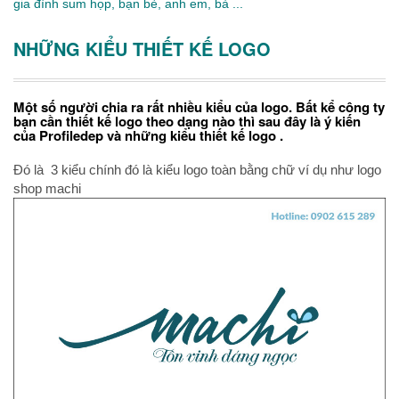
gia đình sum họp, bạn bè, anh em, bà ...
NHỮNG KIỂU THIẾT KẾ LOGO
Một số người chia ra rất nhiều kiểu của logo. Bất kể công ty
bạn cần thiết kế logo theo dạng nào thì sau đây là ý kiến
của Profiledep và những kiểu thiết kế logo .
Đó là 3 kiểu chính đó là kiểu logo toàn bằng chữ ví dụ như logo
shop machi