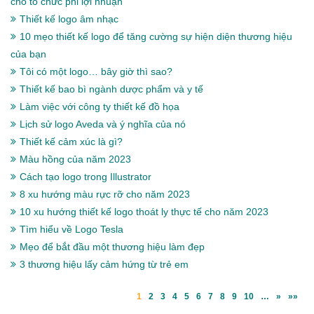
cho tổ chức phi lợi nhuận
Thiết kế logo âm nhạc
10 mẹo thiết kế logo để tăng cường sự hiện diện thương hiệu
của bạn
Tôi có một logo… bây giờ thì sao?
Thiết kế bao bì ngành dược phẩm và y tế
Làm việc với công ty thiết kế đồ họa
Lịch sử logo Aveda và ý nghĩa của nó
Thiết kế cảm xúc là gì?
Màu hồng của năm 2023
Cách tạo logo trong Illustrator
8 xu hướng màu rực rỡ cho năm 2023
10 xu hướng thiết kế logo thoát ly thực tế cho năm 2023
Tìm hiểu về Logo Tesla
Mẹo để bắt đầu một thương hiệu làm đẹp
3 thương hiệu lấy cảm hứng từ trẻ em
1
2
3
4
5
6
7
8
9
10
…
»
»»