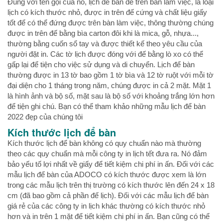
Đúng với tên gọi của nó, lịch để bàn để trên bàn làm việc, là loại
lịch có kích thước nhỏ, được in trên đế cứng và chất liệu giấy
tốt để có thể đứng được trên bàn làm việc, thông thường chúng
được in trên đế bằng bìa carton đôi khi là mica, gỗ, nhựa...,
thường bằng cuốn sổ tay và được thiết kế theo yêu cầu của
người đặt in. Các tờ lịch được đóng với đế bằng lò xo có thể
gấp lại để tiện cho việc sử dụng và di chuyển. Lịch để bàn
thường được in 13 tờ bao gồm 1 tờ bìa và 12 tờ ruột với mỗi tờ
đại diện cho 1 tháng trong năm, chúng được in cả 2 mặt. Mặt 1
là hình ảnh và bộ số, mặt sau là bộ số với khoảng trắng lớn hơn
để tiện ghi chú. Bạn có thể tham khảo những mẫu lịch để bàn
2022 đẹp của chúng tôi
Kích thước lịch để bàn
Kích thước lịch để bàn không có quy chuẩn nào mà thường
theo các quy chuẩn mà mỗi công ty in lịch tết đưa ra. Nó đảm
bảo yếu tố lợi nhất về giấy để tiết kiệm chi phí in ấn. Đối với các
mẫu lịch để bàn của ADOCO có kích thước được xem là lớn
trong các mẫu lịch trên thị trường có kích thước lên đến 24 x 18
cm (đã bao gồm cả phần đế lịch). Đối với các mẫu lịch để bàn
giá rẻ của các công ty in lịch khác thường có kích thước nhỏ
hơn và in trên 1 mặt để tiết kiệm chi phí in ấn. Bạn cũng có thể