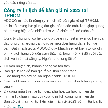
yêu cầu riêng của bạn.
Công ty in lịch để bàn giá rẻ 2023 tại
TPHCM
ADOCO tự hào là
công ty in lịch để bàn giá rẻ tại TPHCM
,
khi in số lượng lớn giúp giảm giá thành các mẫu lịch, giúp quảng
bá thương hiệu của nhiều đơn vị, tổ chức mỗi độ xuân về.
Công ty chúng tôi có hệ thống xưởng in offset máy móc hiện đại
đáp ứng chất lượng và thời gian mọi đơn hàng đặt in lịch để
bàn. Đặt in lịch tết tại ADOCO quý khách sẽ tiết kiệm tối đa chi
phí, khách hàng sẽ luôn cảm thấy hài lòng, mỗi khi đến với các
dịch vụ in ấn tại công ty. Ngoài ra, chúng tôi còn:
Tư vấn nhiệt tình, nhanh chóng và tận tâm
Báo giá in lịch để bàn giá rẻ và luôn cạnh tranh
Giao hàng tận nơi nội và ngoại thành TPHCM
Cam kết hoàn tiền hoặc in lại sản phẩm nếu khách hàng không
ưng ý
Đa dạng mẫu thiết kế lịch đẹp, phù hợp xu hướng hiện đại
In nhanh, chuẩn màu với xưởng in lịch công nghệ hiện đại
Bạn có thể tham khảo thêm giá in lịch tết 2023 với nhiều loại lịch
khác
tại đây