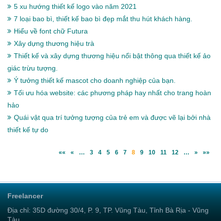
5 xu hướng thiết kế logo vào năm 2021
7 loại bao bì, thiết kế bao bì đẹp mắt thu hút khách hàng.
Hiểu về font chữ Futura
Xây dựng thương hiệu trà
Thiết kế và xây dựng thương hiệu nổi bật thông qua thiết kế ảo
giác trừu tượng.
Ý tưởng thiết kế mascot cho doanh nghiệp của bạn.
Tối ưu hóa website: các phương pháp hay nhất cho trang hoàn
hảo
Quái vật qua trí tưởng tượng của trẻ em và được vẽ lại bởi nhà
thiết kế tự do
««
«
…
3
4
5
6
7
8
9
10
11
12
…
»
»»
Freelancer
Địa chỉ: 35D đường 30/4, P. 9, TP. Vũng Tàu, Tỉnh Bà Rịa - Vũng
Tàu