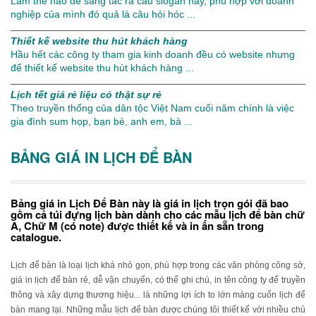
Làm thế nào để sáng tác ra câu slogan hay, phù hợp với doanh
nghiệp của mình đó quả là câu hỏi hóc ...
Thiết kế website thu hút khách hàng
Hầu hết các công ty tham gia kinh doanh đều có website nhưng
để thiết kế website thu hút khách hàng ...
Lịch tết giá rẻ liệu có thật sự rẻ
Theo truyền thống của dân tộc Việt Nam cuối năm chính là việc
gia đình sum họp, bạn bè, anh em, bà ...
BẢNG GIÁ IN LỊCH ĐỂ BÀN
Bảng giá in Lịch Để Bàn này là giá in lịch trọn gói đã bao
gồm cả túi đựng lịch bàn dành cho các mẫu lịch để bàn chữ
A, Chữ M (có note) được thiết kế và in ấn sẵn trong
catalogue.
Lịch để bàn là loại lịch khá nhỏ gọn, phù hợp trong các văn phòng công sở,
giá in lịch để bàn rẻ, dễ vận chuyển, có thể ghi chú, in tên công ty để truyền
thông và xây dựng thương hiệu... là những lợi ích to lớn màng cuốn lịch để
bàn mang lại. Những mẫu lịch để bàn được chúng tôi thiết kế với nhiều chủ