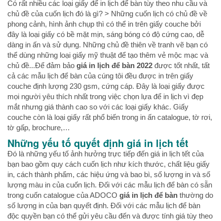
Có rất nhiều các loại giấy để in lịch để bàn tùy theo nhu cầu và
chủ đề của cuốn lịch đó là gì? > Những cuốn lịch có chủ đề về
phong cảnh, hình ảnh chụp thì có thể in trên giấy couche bởi
đây là loại giấy có bề mặt mịn, sáng bóng có độ cứng cao, dễ
dàng in ấn và sử dụng. Những chủ đề thiên về tranh vẽ bạn có
thể dùng những loại giấy mỹ thuật để tạo thêm vẻ mộc mạc và
chủ đề...Để đảm bảo
giá in lịch để bàn 2022
được tốt nhất, tất
cả các mẫu lịch để bàn của cúng tôi đều được in trên giấy
couche định lượng 230 gsm, cứng cáp. Đây là loại giấy được
mọi người yêu thích nhất trong việc chọn lựa để in lịch vì đẹp
mắt nhưng giá thành cao so với các loại giấy khác. Giấy
couche còn là loại giấy rất phổ biến trong in ấn catalogue, tờ rơi,
tờ gấp, brochure,…
Những yếu tố quyết định
giá in lịch tết
Đó là những yếu tố ảnh hưởng trực tiếp đến giá in lịch tết của
bạn bao gồm quy cách cuốn lịch như kích thước, chất liệu giấy
in, cách thành phẩm, các hiệu ứng và bao bì, số lượng in và số
lượng màu in của cuốn lịch. Đối với các mẫu lịch để bàn có sẵn
trong cuốn catalogue của ADOCO
giá in lịch để bàn
thường do
số lượng in của bạn quyết định. Đối với các mẫu lịch để bàn
độc quyền bạn có thể gửi yêu cầu đến và được tính giá tùy theo