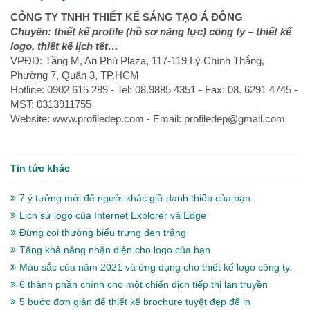
CÔNG TY TNHH THIẾT KẾ SÁNG TẠO Á ĐÔNG
Chuyên: thiết kế profile (hồ sơ năng lực) công ty – thiết kế
logo, thiết kế lịch tết…
VPĐD: Tầng M, An Phú Plaza, 117-119 Lý Chính Thắng,
Phường 7, Quận 3, TP.HCM
Hotline: 0902 615 289 - Tel: 08.9885 4351 - Fax: 08. 6291 4745 -
MST: 0313911755
Website: www.profiledep.com - Email: profiledep@gmail.com
Tin tức khác
7 ý tưởng mới để người khác giữ danh thiếp của bạn
Lịch sử logo của Internet Explorer và Edge
Đừng coi thường biểu trưng đen trắng
Tăng khả năng nhận diện cho logo của bạn
Màu sắc của năm 2021 và ứng dụng cho thiết kế logo công ty.
6 thành phần chính cho một chiến dịch tiếp thị lan truyền
5 bước đơn giản để thiết kế brochure tuyệt đẹp để in