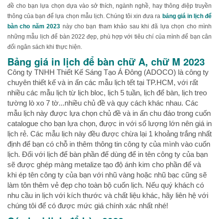
đề cho bạn lựa chọn dựa vào sở thích, ngành nghề, hay thông điệp truyền
thông của bạn để lựa chọn mẫu lịch. Chúng tôi xin đưa ra
bảng giá in lịch để
bàn cho năm 2023
này cho bạn tham khảo sau khi đã lựa chọn cho mình
những mẫu lịch để bàn 2022 đẹp, phù hợp với tiêu chí của mình để bạn cân
đối ngân sách khi thực hiện.
Bảng giá in lịch để bàn chữ A, chữ M 2023
Công ty TNHH Thiết Kế Sáng Tạo Á Đông (ADOCO) là công ty
chuyên thiết kế và in ấn các mẫu lịch tết tại TP.HCM, với rất
nhiều các mẫu lịch từ lịch bloc, lịch 5 tuần, lịch để bàn, lịch treo
tường lò xo 7 tờ...nhiều chủ đề và quy cách khác nhau. Các
mẫu lịch này được lựa chọn chủ đề và in ấn chu đáo trong cuốn
catalogue cho bạn lựa chọn, được in với số lượng lớn nên giá in
lịch rẻ. Các mẫu lịch này đều được chừa lại 1 khoảng trắng nhất
định để bạn có chỗ in thêm thông tin công ty của mình vào cuốn
lịch. Đối với lịch để bàn phần đế dùng để in tên công ty của bạn
sẽ được ghép màng metalize tạo độ ánh kim cho phần đế và
khi ép tên công ty của bạn với nhũ vàng hoặc nhũ bạc cũng sẽ
làm tôn thêm vẻ đẹp cho toàn bộ cuốn lịch. Nếu quý khách có
nhu cầu in lịch với kích thước và chất liệu khác, hãy liên hệ với
chúng tôi để có được mức giá chính xác nhất nhé!