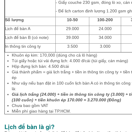
- Giấy couche 230 gsm, đóng lò xo, cá
- Đế lịch carton định lượng 1.200 gsm 
Số lượng
10-50
100-200
Lịch để bàn A
29.000
24.000
Lịch để bàn B (có note)
39.000
34.000
In thông tin công ty
3.500
3.000
Khuôn ép kim: 170,000 (dùng cho cả lô hàng)
Túi giấy hoặc túi vải đựng lịch: 4.000 đ/cái (túi giấy, cán màng)
Hộp đựng lịch bàn: 4.500 đ/cái
Giá thành phẩm = giá lịch trắng + tiền in thông tin công ty + tiền 
ép
Như vậy nếu bạn đặt in 100 cuốn lịch bàn A có in thông tin công
là:
Giá lịch trắng (24.000) + tiền in thông tin công ty (3.000) + t
(100 cuốn) + tiền khuôn ép 170.000 = 3.270.000 (Đồng)
Chưa bao gồm VAT
Miễn phí giao hàng tại TP.HCM.
Lịch để bàn là gì?