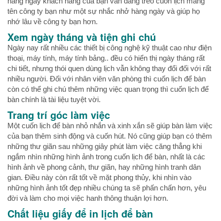
hàng ngày khách hàng của bạn vẫn đang treo cuốn lịch mang
tên công ty bạn như một sự nhắc nhở hàng ngày và giúp họ
nhớ lâu về công ty bạn hơn.
Xem ngày tháng và tiện ghi chú
Ngày nay rất nhiều các thiết bị công nghệ kỹ thuật cao như điện
thoại, máy tính, máy tính bảng.. đều có hiển thị ngày tháng rất
chi tiết, nhưng thói quen dùng lịch vẫn không thay đổi đối với rất
nhiều người. Đối với nhân viên văn phòng thì cuốn lịch để bàn
còn có thể ghi chú thêm những việc quan trọng thì cuốn lịch để
bàn chính là tài liệu tuyệt vời.
Trang trí góc làm việc
Một cuốn lịch để bàn nhỏ nhắn và xinh xắn sẽ giúp bàn làm việc
của bạn thêm sinh động và cuốn hút. Nó cũng giúp bạn có thêm
những thư giãn sau những giây phút làm việc căng thẳng khi
ngắm nhìn những hình ảnh trong cuốn lịch để bàn, nhất là các
hình ảnh về phong cảnh, thư giãn, hay những hình tranh dân
gian. Điều này còn rất tốt về mặt phong thủy, khi nhìn vào
những hình ảnh tốt đẹp nhiều chúng ta sẽ phấn chấn hơn, yêu
đời và làm cho mọi việc hanh thông thuận lợi hơn.
Chất liệu giấy để in lịch để bàn