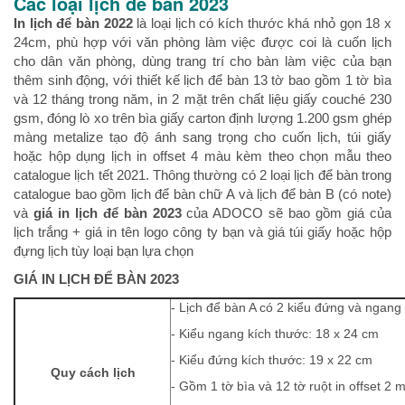
Các loại lịch để bàn 2023
In lịch để bàn 2022
là loại lịch có kích thước khá nhỏ gọn 18 x
24cm, phù hợp với văn phòng làm việc được coi là cuốn lịch
cho dân văn phòng, dùng trang trí cho bàn làm việc của bạn
thêm sinh động, với thiết kế lịch để bàn 13 tờ bao gồm 1 tờ bìa
và 12 tháng trong năm, in 2 mặt trên chất liệu giấy couché 230
gsm, đóng lò xo trên bìa giấy carton định lượng 1.200 gsm ghép
màng metalize tạo độ ánh sang trọng cho cuốn lịch, túi giấy
hoặc hộp dụng lịch in offset 4 màu kèm theo chọn mẫu theo
catalogue lịch tết 2021. Thông thường có 2 loại lịch để bàn trong
catalogue bao gồm lịch để bàn chữ A và lịch để bàn B (có note)
và
giá in lịch để bàn 2023
của ADOCO sẽ bao gồm giá của
lịch trắng + giá in tên logo công ty bạn và giá túi giấy hoặc hộp
đựng lịch tùy loại bạn lựa chọn
GIÁ IN
LỊCH ĐỂ BÀN 2023
- Lịch để bàn A có 2 kiểu đứng và ngang
- Kiểu ngang kích thước: 18 x 24 cm
- Kiểu đứng kích thước: 19 x 22 cm
Quy cách lịch
- Gồm 1 tờ bìa và 12 tờ ruột in offset 2 