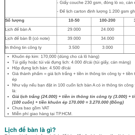
- Giấy couche 230 gsm, đóng lò xo, cá
- Đế lịch carton định lượng 1.200 gsm 
Số lượng
10-50
100-200
Lịch để bàn A
29.000
24.000
Lịch để bàn B (có note)
39.000
34.000
In thông tin công ty
3.500
3.000
Khuôn ép kim: 170,000 (dùng cho cả lô hàng)
Túi giấy hoặc túi vải đựng lịch: 4.000 đ/cái (túi giấy, cán màng)
Hộp đựng lịch bàn: 4.500 đ/cái
Giá thành phẩm = giá lịch trắng + tiền in thông tin công ty + tiền 
ép
Như vậy nếu bạn đặt in 100 cuốn lịch bàn A có in thông tin công
là:
Giá lịch trắng (24.000) + tiền in thông tin công ty (3.000) + t
(100 cuốn) + tiền khuôn ép 170.000 = 3.270.000 (Đồng)
Chưa bao gồm VAT
Miễn phí giao hàng tại TP.HCM.
Lịch để bàn là gì?