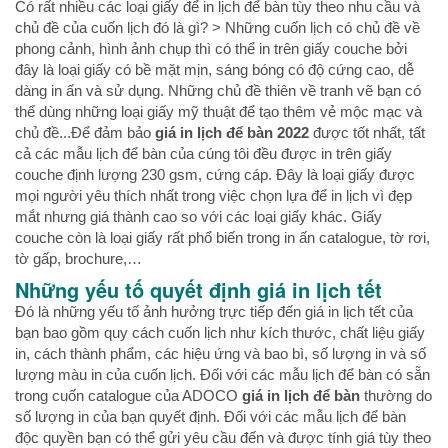
Có rất nhiều các loại giấy để in lịch để bàn tùy theo nhu cầu và
chủ đề của cuốn lịch đó là gì? > Những cuốn lịch có chủ đề về
phong cảnh, hình ảnh chụp thì có thể in trên giấy couche bởi
đây là loại giấy có bề mặt mịn, sáng bóng có độ cứng cao, dễ
dàng in ấn và sử dụng. Những chủ đề thiên về tranh vẽ bạn có
thể dùng những loại giấy mỹ thuật để tạo thêm vẻ mộc mạc và
chủ đề...Để đảm bảo
giá in lịch để bàn 2022
được tốt nhất, tất
cả các mẫu lịch để bàn của cúng tôi đều được in trên giấy
couche định lượng 230 gsm, cứng cáp. Đây là loại giấy được
mọi người yêu thích nhất trong việc chọn lựa để in lịch vì đẹp
mắt nhưng giá thành cao so với các loại giấy khác. Giấy
couche còn là loại giấy rất phổ biến trong in ấn catalogue, tờ rơi,
tờ gấp, brochure,…
Những yếu tố quyết định
giá in lịch tết
Đó là những yếu tố ảnh hưởng trực tiếp đến giá in lịch tết của
bạn bao gồm quy cách cuốn lịch như kích thước, chất liệu giấy
in, cách thành phẩm, các hiệu ứng và bao bì, số lượng in và số
lượng màu in của cuốn lịch. Đối với các mẫu lịch để bàn có sẵn
trong cuốn catalogue của ADOCO
giá in lịch để bàn
thường do
số lượng in của bạn quyết định. Đối với các mẫu lịch để bàn
độc quyền bạn có thể gửi yêu cầu đến và được tính giá tùy theo