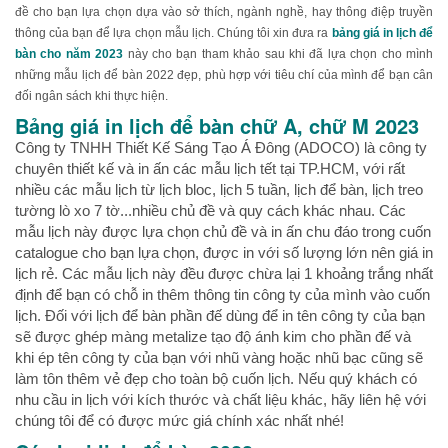
đề cho bạn lựa chọn dựa vào sở thích, ngành nghề, hay thông điệp truyền
thông của bạn để lựa chọn mẫu lịch. Chúng tôi xin đưa ra
bảng giá in lịch để
bàn cho năm 2023
này cho bạn tham khảo sau khi đã lựa chọn cho mình
những mẫu lịch để bàn 2022 đẹp, phù hợp với tiêu chí của mình để bạn cân
đối ngân sách khi thực hiện.
Bảng giá in lịch để bàn chữ A, chữ M 2023
Công ty TNHH Thiết Kế Sáng Tạo Á Đông (ADOCO) là công ty
chuyên thiết kế và in ấn các mẫu lịch tết tại TP.HCM, với rất
nhiều các mẫu lịch từ lịch bloc, lịch 5 tuần, lịch để bàn, lịch treo
tường lò xo 7 tờ...nhiều chủ đề và quy cách khác nhau. Các
mẫu lịch này được lựa chọn chủ đề và in ấn chu đáo trong cuốn
catalogue cho bạn lựa chọn, được in với số lượng lớn nên giá in
lịch rẻ. Các mẫu lịch này đều được chừa lại 1 khoảng trắng nhất
định để bạn có chỗ in thêm thông tin công ty của mình vào cuốn
lịch. Đối với lịch để bàn phần đế dùng để in tên công ty của bạn
sẽ được ghép màng metalize tạo độ ánh kim cho phần đế và
khi ép tên công ty của bạn với nhũ vàng hoặc nhũ bạc cũng sẽ
làm tôn thêm vẻ đẹp cho toàn bộ cuốn lịch. Nếu quý khách có
nhu cầu in lịch với kích thước và chất liệu khác, hãy liên hệ với
chúng tôi để có được mức giá chính xác nhất nhé!