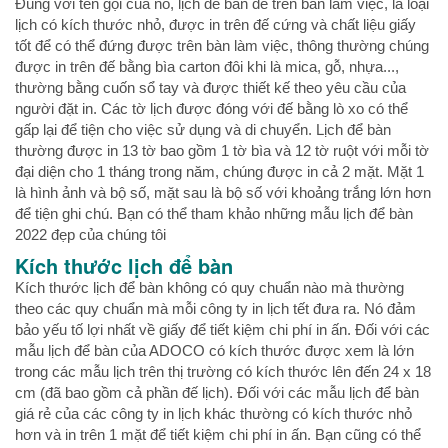
Đúng với tên gọi của nó, lịch để bàn để trên bàn làm việc, là loại
lịch có kích thước nhỏ, được in trên đế cứng và chất liệu giấy
tốt để có thể đứng được trên bàn làm việc, thông thường chúng
được in trên đế bằng bìa carton đôi khi là mica, gỗ, nhựa...,
thường bằng cuốn sổ tay và được thiết kế theo yêu cầu của
người đặt in. Các tờ lịch được đóng với đế bằng lò xo có thể
gấp lại để tiện cho việc sử dụng và di chuyển. Lịch để bàn
thường được in 13 tờ bao gồm 1 tờ bìa và 12 tờ ruột với mỗi tờ
đại diện cho 1 tháng trong năm, chúng được in cả 2 mặt. Mặt 1
là hình ảnh và bộ số, mặt sau là bộ số với khoảng trắng lớn hơn
để tiện ghi chú. Bạn có thể tham khảo những mẫu lịch để bàn
2022 đẹp của chúng tôi
Kích thước lịch để bàn
Kích thước lịch để bàn không có quy chuẩn nào mà thường
theo các quy chuẩn mà mỗi công ty in lịch tết đưa ra. Nó đảm
bảo yếu tố lợi nhất về giấy để tiết kiệm chi phí in ấn. Đối với các
mẫu lịch để bàn của ADOCO có kích thước được xem là lớn
trong các mẫu lịch trên thị trường có kích thước lên đến 24 x 18
cm (đã bao gồm cả phần đế lịch). Đối với các mẫu lịch để bàn
giá rẻ của các công ty in lịch khác thường có kích thước nhỏ
hơn và in trên 1 mặt để tiết kiệm chi phí in ấn. Bạn cũng có thể