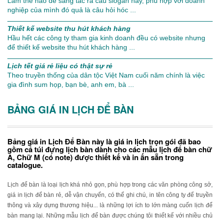
Làm thế nào để sáng tác ra câu slogan hay, phù hợp với doanh
nghiệp của mình đó quả là câu hỏi hóc ...
Thiết kế website thu hút khách hàng
Hầu hết các công ty tham gia kinh doanh đều có website nhưng
để thiết kế website thu hút khách hàng ...
Lịch tết giá rẻ liệu có thật sự rẻ
Theo truyền thống của dân tộc Việt Nam cuối năm chính là việc
gia đình sum họp, bạn bè, anh em, bà ...
BẢNG GIÁ IN LỊCH ĐỂ BÀN
Bảng giá in Lịch Để Bàn này là giá in lịch trọn gói đã bao
gồm cả túi đựng lịch bàn dành cho các mẫu lịch để bàn chữ
A, Chữ M (có note) được thiết kế và in ấn sẵn trong
catalogue.
Lịch để bàn là loại lịch khá nhỏ gọn, phù hợp trong các văn phòng công sở,
giá in lịch để bàn rẻ, dễ vận chuyển, có thể ghi chú, in tên công ty để truyền
thông và xây dựng thương hiệu... là những lợi ích to lớn màng cuốn lịch để
bàn mang lại. Những mẫu lịch để bàn được chúng tôi thiết kế với nhiều chủ