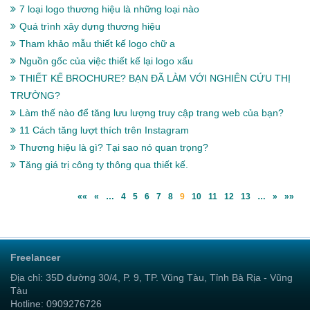
7 loại logo thương hiệu là những loại nào
Quá trình xây dựng thương hiệu
Tham khảo mẫu thiết kế logo chữ a
Nguồn gốc của việc thiết kế lại logo xấu
THIẾT KẾ BROCHURE? BẠN ĐÃ LÀM VỚI NGHIÊN CỨU THỊ
TRƯỜNG?
Làm thế nào để tăng lưu lượng truy cập trang web của bạn?
11 Cách tăng lượt thích trên Instagram
Thương hiệu là gì? Tại sao nó quan trọng?
Tăng giá trị công ty thông qua thiết kế.
««
«
…
4
5
6
7
8
9
10
11
12
13
…
»
»»
Freelancer
Địa chỉ: 35D đường 30/4, P. 9, TP. Vũng Tàu, Tỉnh Bà Rịa - Vũng
Tàu
Hotline: 0909276726