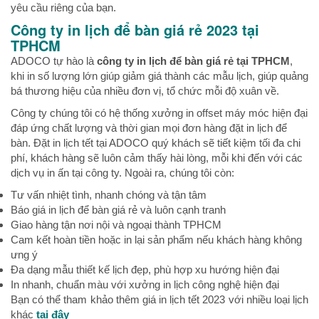
yêu cầu riêng của bạn.
Công ty in lịch để bàn giá rẻ 2023 tại
TPHCM
ADOCO tự hào là
công ty in lịch để bàn giá rẻ tại TPHCM
,
khi in số lượng lớn giúp giảm giá thành các mẫu lịch, giúp quảng
bá thương hiệu của nhiều đơn vị, tổ chức mỗi độ xuân về.
Công ty chúng tôi có hệ thống xưởng in offset máy móc hiện đại
đáp ứng chất lượng và thời gian mọi đơn hàng đặt in lịch để
bàn. Đặt in lịch tết tại ADOCO quý khách sẽ tiết kiệm tối đa chi
phí, khách hàng sẽ luôn cảm thấy hài lòng, mỗi khi đến với các
dịch vụ in ấn tại công ty. Ngoài ra, chúng tôi còn:
Tư vấn nhiệt tình, nhanh chóng và tận tâm
Báo giá in lịch để bàn giá rẻ và luôn cạnh tranh
Giao hàng tận nơi nội và ngoại thành TPHCM
Cam kết hoàn tiền hoặc in lại sản phẩm nếu khách hàng không
ưng ý
Đa dạng mẫu thiết kế lịch đẹp, phù hợp xu hướng hiện đại
In nhanh, chuẩn màu với xưởng in lịch công nghệ hiện đại
Bạn có thể tham khảo thêm giá in lịch tết 2023 với nhiều loại lịch
khác
tại đây