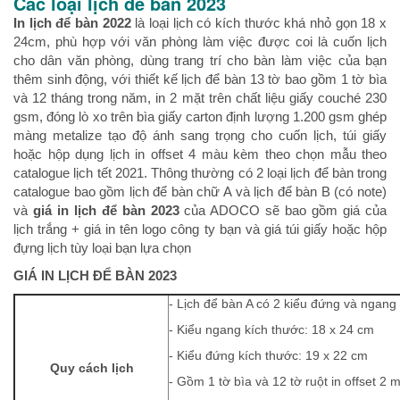
Các loại lịch để bàn 2023
In lịch để bàn 2022
là loại lịch có kích thước khá nhỏ gọn 18 x
24cm, phù hợp với văn phòng làm việc được coi là cuốn lịch
cho dân văn phòng, dùng trang trí cho bàn làm việc của bạn
thêm sinh động, với thiết kế lịch để bàn 13 tờ bao gồm 1 tờ bìa
và 12 tháng trong năm, in 2 mặt trên chất liệu giấy couché 230
gsm, đóng lò xo trên bìa giấy carton định lượng 1.200 gsm ghép
màng metalize tạo độ ánh sang trọng cho cuốn lịch, túi giấy
hoặc hộp dụng lịch in offset 4 màu kèm theo chọn mẫu theo
catalogue lịch tết 2021. Thông thường có 2 loại lịch để bàn trong
catalogue bao gồm lịch để bàn chữ A và lịch để bàn B (có note)
và
giá in lịch để bàn 2023
của ADOCO sẽ bao gồm giá của
lịch trắng + giá in tên logo công ty bạn và giá túi giấy hoặc hộp
đựng lịch tùy loại bạn lựa chọn
GIÁ IN
LỊCH ĐỂ BÀN 2023
- Lịch để bàn A có 2 kiểu đứng và ngang
- Kiểu ngang kích thước: 18 x 24 cm
- Kiểu đứng kích thước: 19 x 22 cm
Quy cách lịch
- Gồm 1 tờ bìa và 12 tờ ruột in offset 2 