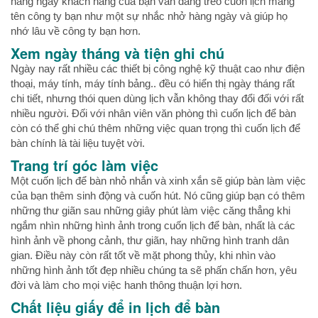
hàng ngày khách hàng của bạn vẫn đang treo cuốn lịch mang
tên công ty bạn như một sự nhắc nhở hàng ngày và giúp họ
nhớ lâu về công ty bạn hơn.
Xem ngày tháng và tiện ghi chú
Ngày nay rất nhiều các thiết bị công nghệ kỹ thuật cao như điện
thoại, máy tính, máy tính bảng.. đều có hiển thị ngày tháng rất
chi tiết, nhưng thói quen dùng lịch vẫn không thay đổi đối với rất
nhiều người. Đối với nhân viên văn phòng thì cuốn lịch để bàn
còn có thể ghi chú thêm những việc quan trọng thì cuốn lịch để
bàn chính là tài liệu tuyệt vời.
Trang trí góc làm việc
Một cuốn lịch để bàn nhỏ nhắn và xinh xắn sẽ giúp bàn làm việc
của bạn thêm sinh động và cuốn hút. Nó cũng giúp bạn có thêm
những thư giãn sau những giây phút làm việc căng thẳng khi
ngắm nhìn những hình ảnh trong cuốn lịch để bàn, nhất là các
hình ảnh về phong cảnh, thư giãn, hay những hình tranh dân
gian. Điều này còn rất tốt về mặt phong thủy, khi nhìn vào
những hình ảnh tốt đẹp nhiều chúng ta sẽ phấn chấn hơn, yêu
đời và làm cho mọi việc hanh thông thuận lợi hơn.
Chất liệu giấy để in lịch để bàn