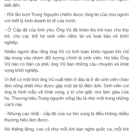
biết đến.
- Rồi lần lượt Trung Nguyên chiếm được lòng tin của mọi người
với triết lý kinh doanh tử tế của mình.
- Ở Cấp độ của tình yêu: Ông Vũ đã khéo léo khi trao cho lớp
trẻ, cho các thế hệ sinh viên niềm tin và hoài bão về khởi
nghiệp.
Nhiều người đùa rằng ông Vũ có tính toán khôn ngoan khi chỉ
tập trung vào nhóm đối tượng chính là sinh viên. Họ bảo Ông
Vũ nào có bán cà phê, ông Vũ bán những câu chuyện và khát
vọng khởi nghiệp.
Vì thế có một thời ông Vũ xuất hiện ở đâu là ở đó sinh viên chào
đón nồng nhiệt như được gặp một tài tử điện ảnh. Sinh viên coi
ông là hình mẫu về khát vọng, ý trí cho giấc mơ làm giàu của
họ. Thương hiệu Trung nguyên sống lâu là nhờ một trong những
cách này
- Nhưng cao nhất - cấp độ của sự tôn sùng là điều không nhiều
thương hiệu làm được.
Nó thiêng liêng, cao cả như mỗi khi bạn nghe quốc ca, mỗi khi