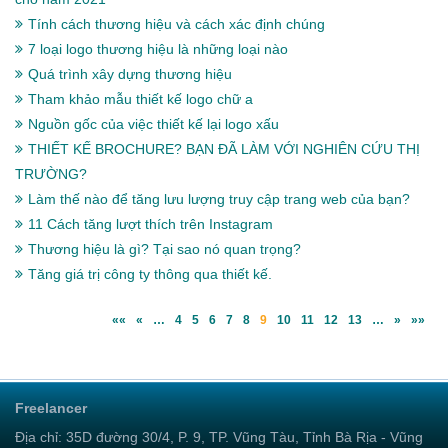
Tính cách thương hiệu và cách xác định chúng
7 loại logo thương hiệu là những loại nào
Quá trình xây dựng thương hiệu
Tham khảo mẫu thiết kế logo chữ a
Nguồn gốc của việc thiết kế lại logo xấu
THIẾT KẾ BROCHURE? BẠN ĐÃ LÀM VỚI NGHIÊN CỨU THỊ
TRƯỜNG?
Làm thế nào để tăng lưu lượng truy cập trang web của bạn?
11 Cách tăng lượt thích trên Instagram
Thương hiệu là gì? Tại sao nó quan trọng?
Tăng giá trị công ty thông qua thiết kế.
««
«
…
4
5
6
7
8
9
10
11
12
13
…
»
»»
Freelancer
Địa chỉ: 35D đường 30/4, P. 9, TP. Vũng Tàu, Tỉnh Bà Rịa - Vũng