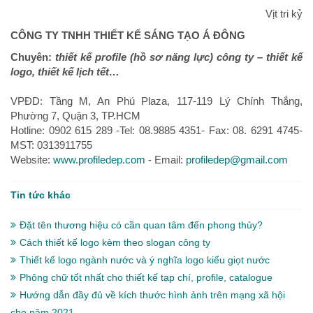
Vịt tri kỷ
CÔNG TY TNHH THIẾT KẾ SÁNG TẠO Á ĐÔNG
Chuyên:
thiết kế profile (hồ sơ năng lực) công ty – thiết kế
logo, thiết kế lịch tết…
VPĐD: Tầng M, An Phú Plaza, 117-119 Lý Chính Thắng,
Phường 7, Quận 3, TP.HCM
Hotline: 0902 615 289 -Tel: 08.9885 4351- Fax: 08. 6291 4745-
MST: 0313911755
Website:
www.profiledep.com
- Email:
profiledep@gmail.com
Tin tức khác
Đặt tên thương hiệu có cần quan tâm đến phong thủy?
Cách thiết kế logo kèm theo slogan công ty
Thiết kế logo ngành nước và ý nghĩa logo kiểu giọt nước
Phông chữ tốt nhất cho thiết kế tạp chí, profile, catalogue
Hướng dẫn đầy đủ về kích thước hình ảnh trên mạng xã hội
cho năm 2021