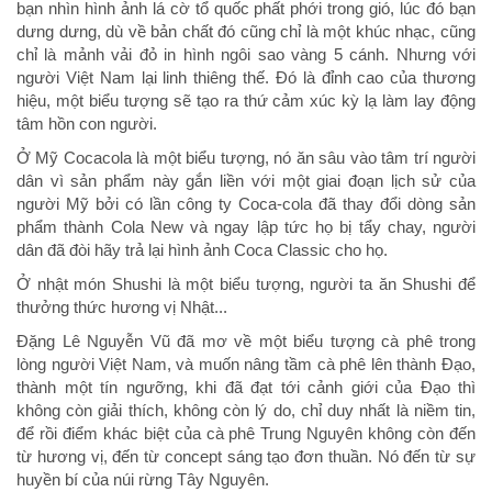
bạn nhìn hình ảnh lá cờ tổ quốc phất phới trong gió, lúc đó bạn
dưng dưng, dù về bản chất đó cũng chỉ là một khúc nhạc, cũng
chỉ là mảnh vải đỏ in hình ngôi sao vàng 5 cánh. Nhưng với
người Việt Nam lại linh thiêng thế. Đó là đỉnh cao của thương
hiệu, một biểu tượng sẽ tạo ra thứ cảm xúc kỳ lạ làm lay động
tâm hồn con người.
Ở Mỹ Cocacola là một biểu tượng, nó ăn sâu vào tâm trí người
dân vì sản phẩm này gắn liền với một giai đoạn lịch sử của
người Mỹ bởi có lần công ty Coca-cola đã thay đổi dòng sản
phẩm thành Cola New và ngay lập tức họ bị tẩy chay, người
dân đã đòi hãy trả lại hình ảnh Coca Classic cho họ.
Ở nhật món Shushi là một biểu tượng, người ta ăn Shushi để
thưởng thức hương vị Nhật...
Đặng Lê Nguyễn Vũ đã mơ về một biểu tượng cà phê trong
lòng người Việt Nam, và muốn nâng tầm cà phê lên thành Đạo,
thành một tín ngưỡng, khi đã đạt tới cảnh giới của Đạo thì
không còn giải thích, không còn lý do, chỉ duy nhất là niềm tin,
để rồi điểm khác biệt của cà phê Trung Nguyên không còn đến
từ hương vị, đến từ concept sáng tạo đơn thuần. Nó đến từ sự
huyền bí của núi rừng Tây Nguyên.