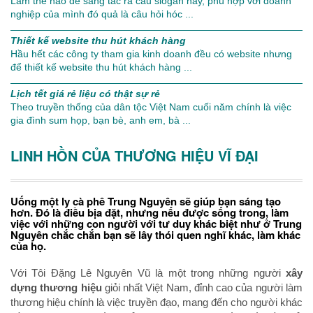
Làm thế nào để sáng tác ra câu slogan hay, phù hợp với doanh
nghiệp của mình đó quả là câu hỏi hóc ...
Thiết kế website thu hút khách hàng
Hầu hết các công ty tham gia kinh doanh đều có website nhưng
để thiết kế website thu hút khách hàng ...
Lịch tết giá rẻ liệu có thật sự rẻ
Theo truyền thống của dân tộc Việt Nam cuối năm chính là việc
gia đình sum họp, bạn bè, anh em, bà ...
LINH HỒN CỦA THƯƠNG HIỆU VĨ ĐẠI
Uống một ly cà phê Trung Nguyên sẽ giúp bạn sáng tạo
hơn. Đó là điều bịa đặt, nhưng nếu được sống trong, làm
việc với những con người với tư duy khác biệt như ở Trung
Nguyên chắc chắn bạn sẽ lây thói quen nghĩ khác, làm khác
của họ.
Với Tôi Đặng Lê Nguyên Vũ là một trong những người
xây
dựng thương hiệu
giỏi nhất Việt Nam, đỉnh cao của người làm
thương hiệu chính là việc truyền đạo, mang đến cho người khác