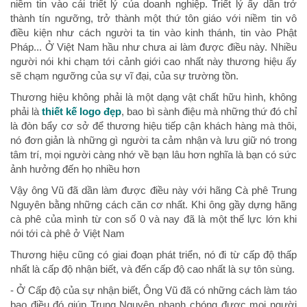
niềm tin vào cái triết lý của doanh nghiệp. Triết lý ấy dần trở
thành tín ngưỡng, trở thành một thứ tôn giáo với niềm tin vô
điều kiện như cách người ta tin vào kinh thánh, tin vào Phật
Pháp... Ở Việt Nam hầu như chưa ai làm được điều này. Nhiều
người nói khi chạm tới cảnh giới cao nhất này thương hiệu ấy
sẽ chạm ngưỡng của sự vĩ đại, của sự trường tồn.
Thương hiệu không phải là một dạng vật chất hữu hình, không
phải là
thiết kế logo đẹp
, bao bì sành điệu mà những thứ đó chỉ
là đòn bẩy cơ sở để thương hiệu tiếp cận khách hàng mà thôi,
nó đơn giản là những gì người ta cảm nhận và lưu giữ nó trong
tâm trí, mọi người càng nhớ về bạn lâu hơn nghĩa là bạn có sức
ảnh hưởng đến họ nhiều hơn
Vậy ông Vũ đã dần làm được điều này với hãng Cà phê Trung
Nguyên bằng những cách căn cơ nhất. Khi ông gầy dựng hãng
cà phê của mình từ con số 0 và nay đã là một thế lực lớn khi
nói tới cà phê ở Việt Nam
Thương hiệu cũng có giai đoạn phát triển, nó đi từ cấp độ thấp
nhất là cấp độ nhận biết, và đến cấp độ cao nhất là sự tôn sùng.
- Ở Cấp độ của sự nhận biết, Ông Vũ đã có những cách làm táo
bạo điều đó giúp Trung Nguyên nhanh chóng được mọi người