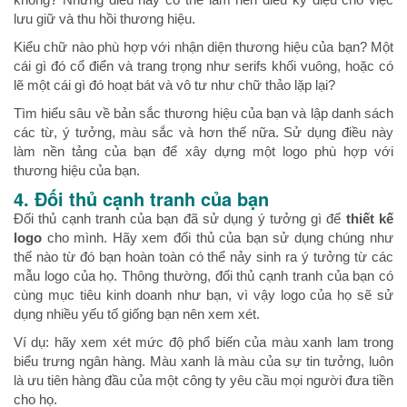
lưu giữ và thu hồi thương hiệu.
Kiểu chữ nào phù hợp với nhận diện thương hiệu của bạn? Một
cái gì đó cổ điển và trang trọng như serifs khối vuông, hoặc có
lẽ một cái gì đó hoạt bát và vô tư như chữ thảo lặp lại?
Tìm hiểu sâu về bản sắc thương hiệu của bạn và lập danh sách
các từ, ý tưởng, màu sắc và hơn thế nữa. Sử dụng điều này
làm nền tảng của bạn để xây dựng một logo phù hợp với
thương hiệu của bạn.
4. Đối thủ cạnh tranh của bạn
Đối thủ cạnh tranh của bạn đã sử dụng ý tưởng gì để
thiết kế
logo
cho mình. Hãy xem đối thủ của bạn sử dụng chúng như
thế nào từ đó bạn hoàn toàn có thể nảy sinh ra ý tưởng từ các
mẫu logo của họ. Thông thường, đối thủ cạnh tranh của bạn có
cùng mục tiêu kinh doanh như bạn, vì vậy logo của họ sẽ sử
dụng nhiều yếu tố giống bạn nên xem xét.
Ví dụ: hãy xem xét mức độ phổ biến của màu xanh lam trong
biểu trưng ngân hàng. Màu xanh là màu của sự tin tưởng, luôn
là ưu tiên hàng đầu của một công ty yêu cầu mọi người đưa tiền
cho họ.