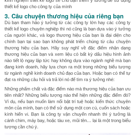
kinh nghiệm thiết kế logo sẽ cho bạn thêm ý tưởng để sử dụng
thiết kế logo cho công ty của mình
3. Câu chuyện thương hiệu của riêng bạn
Dù bạn tham hảo ý tưởng từ các công ty lớn hay các công ty
thiết kế logo chuyên nghiệp thì nó cũng là bạn dựa vào ý tưởng
của người khác, và logo thương hiệu của bạn là đại diện cho
chính bạn tại sao bạn không phát triển chúng từ câu chuyện
thương hiệu của bạn. Hãy suy nghĩ về đặc điểm nhận dạng
thương hiệu của bạn và xem liệu có bất kỳ dấu hiệu hình ảnh
nào tiết lộ ngay lập tức hay không dựa vào ngành nghề mà bạn
đang kinh doanh, hãy lựa chọn ra một trong những biểu tượng
từ ngành nghề kinh doanh chủ đạo của bạn. Hoặc bạn có thể tự
đạt ra những câu hỏi và trả lời nó để tìm ra ý tưởng nhé:
Những phẩm chất và đặc điểm nào mà thương hiệu của bạn ưu
tiên nhất? Những biểu tượng nào thể hiện những đặc điểm đó?
Ví dụ, nếu bạn muốn làm nổi bật trí tuệ hoặc kiến thức chuyên
môn của mình, bạn có thể sử dụng một con cú, cuốn sách hoặc
kính hiển vi. Bạn là công ty vận chuyển nhanh thì ý tưởng là
cánh chim, máy bay, hoặc tàu xe, mũi tên… lại là một trong biểu
tượng cần chú ý.