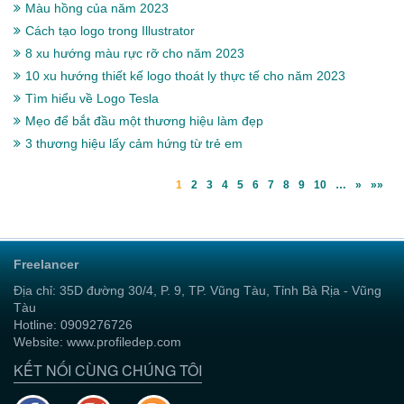
Màu hồng của năm 2023
Cách tạo logo trong Illustrator
8 xu hướng màu rực rỡ cho năm 2023
10 xu hướng thiết kế logo thoát ly thực tế cho năm 2023
Tìm hiểu về Logo Tesla
Mẹo để bắt đầu một thương hiệu làm đẹp
3 thương hiệu lấy cảm hứng từ trẻ em
1
2
3
4
5
6
7
8
9
10
…
»
»»
Freelancer
Địa chỉ: 35D đường 30/4, P. 9, TP. Vũng Tàu, Tỉnh Bà Rịa - Vũng
Tàu
Hotline: 0909276726
Website: www.profiledep.com
KẾT NỐI CÙNG CHÚNG TÔI