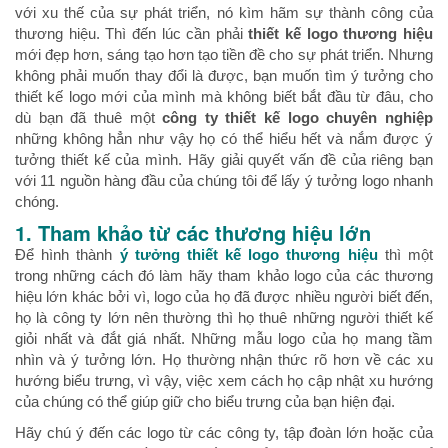
với xu thế của sự phát triển, nó kìm hãm sự thành công của
thương hiệu. Thì đến lúc cần phải
thiết kế logo thương hiệu
mới đẹp hơn, sáng tạo hơn tạo tiền đề cho sự phát triển. Nhưng
không phải muốn thay đổi là được, bạn muốn tìm ý tưởng cho
thiết kế logo mới của mình mà không biết bắt đầu từ đâu, cho
dù bạn đã thuê một
công ty thiết kế logo chuyên nghiệp
những không hẳn như vậy họ có thể hiểu hết và nắm được ý
tưởng thiết kế của mình. Hãy giải quyết vấn đề của riêng bạn
với 11 nguồn hàng đầu của chúng tôi để lấy ý tưởng logo nhanh
chóng.
1. Tham khảo từ các thương hiệu lớn
Để hình thành
ý tưởng thiết kế logo thương hiệu
thì một
trong những cách đó làm hãy tham khảo logo của các thương
hiệu lớn khác bởi vì, logo của họ đã được nhiều người biết đến,
họ là công ty lớn nên thường thì họ thuê những người thiết kế
giỏi nhất và đắt giá nhất. Những mẫu logo của họ mang tầm
nhìn và ý tưởng lớn. Họ thường nhận thức rõ hơn về các xu
hướng biểu trưng, vì vậy, việc xem cách họ cập nhật xu hướng
của chúng có thể giúp giữ cho biểu trưng của bạn hiện đại.
Hãy chú ý đến các logo từ các công ty, tập đoàn lớn hoặc của