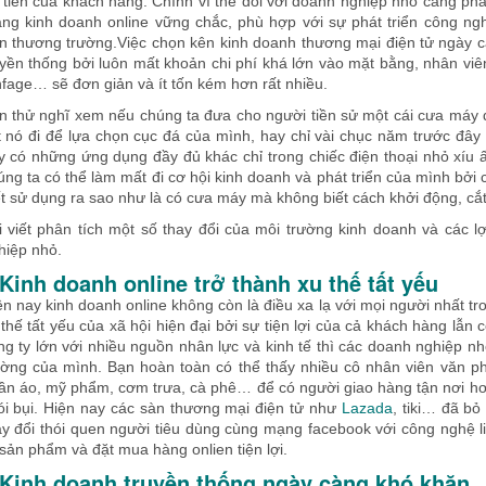
 tiên của khách hàng. Chính vì thế đối với doanh nghiệp nhỏ càng phả
ng kinh doanh online vững chắc, phù hợp với sự phát triển công ng
ên thương trường.Việc chọn kên kinh doanh thương mại điện tử ngày c
uyền thống bởi luôn mất khoản chi phí khá lớn vào mặt bằng, nhân vi
nfage… sẽ đơn giản và ít tốn kém hơn rất nhiều.
n thử nghĩ xem nếu chúng ta đưa cho người tiền sử một cái cưa máy đ
t nó đi để lựa chọn cục đá của mình, hay chỉ vài chục năm trước đây 
y có những ứng dụng đầy đủ khác chỉ trong chiếc điện thoại nhỏ xíu
úng ta có thể làm mất đi cơ hội kinh doanh và phát triển của mình bởi 
ết sử dụng ra sao như là có cưa máy mà không biết cách khởi động, cắt
i viết phân tích một số thay đổi của môi trường kinh doanh và các lợ
hiệp nhỏ.
.Kinh doanh online trở thành xu thế tất yếu
ện nay kinh doanh online không còn là điều xa lạ với mọi người nhất tro
 thế tất yếu của xã hội hiện đại bởi sự tiện lợi của cả khách hàng lẫn
ng ty lớn với nhiều nguồn nhân lực và kinh tế thì các doanh nghiệp n
ường của mình. Bạn hoàn toàn có thể thấy nhiều cô nhân viên văn p
ần áo, mỹ phẩm, cơm trưa, cà phê… để có người giao hàng tận nơi hơn
ói bụi. Hiện nay các sàn thương mại điện tử như
Lazada
, tiki… đã bỏ
ay đổi thói quen người tiêu dùng cùng mạng facebook với công nghệ l
 sản phẩm và đặt mua hàng onlien tiện lợi.
.Kinh doanh truyền thống ngày càng khó khăn