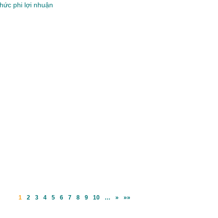
hức phi lợi nhuận
1
2
3
4
5
6
7
8
9
10
…
»
»»