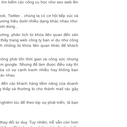
ể tìm kiếm các công cụ học như seo web lên
k, Twitter... chúng ta có cơ hội tiếp xúc và
hương hiệu dưới nhiều dạng khác nhau như:
ời dùng...
ường, phân tích từ khóa liên quan đến sản
 thấy trang web công ty bạn ví dụ như công
ch những từ khóa liên quan khác để khách
ông phải tốn thời gian và công sức nhưng
iếm google. Nhưng để làm được điều này thì
hóa có sự cạnh tranh nhiều hay không bạn
hác nhau
g đến các khách hàng tiềm năng của doanh
 thấp và thường bị cho thành mail rác gây
hiêm túc để theo kịp sự phát triển, là bạn
hay đổi tư duy. Tuy nhiên, trễ vẫn còn hơn