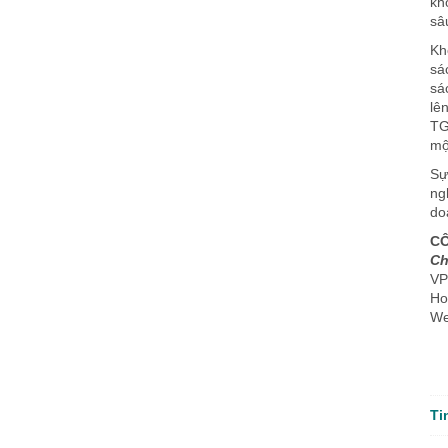
kh
sâ
Kh
sá
sá
lê
TG
mộ
Sự
ng
do
CÔ
Ch
VP
Ho
We
Ti