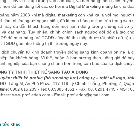
ông. Thay vì chỉ tập trung vào sản xuất, và bán hàng theo cách truyề
u hơn để tận dụng tốt các cơ hội mà Digital Marketing mang lại cho do
oảng năm 2003 khi mà digital marketing còn khá xa lạ với mọi người 
ch làm nhiều người ngạc nhiên, đó là mua hàng online trên trang web 
ch này đã dẫn khách hàng đến một hành động tưởng chừng rất vô l
n và đặt hàng. Tuy nhiên, chính chính sách ngược đời đó đã tạo ch
DĐ để mua hàng. Và TGDĐ cũng đã thu thập được rất nhiều dữ liệu k
t TGDĐ gần như thống trị thị trường ngày nay.
 dịch chuyển từ kinh doanh truyền thống sang kinh doanh online là đ
hiệp lẫn khách hàng. Vì thế, hoặc là bạn nương theo luồng gió để ba
anh nghiệp của bạn chòng chành hơn trong cơn bão của sự dịch chuyể
NG TY TNHH THIẾT KẾ SÁNG TẠO Á ĐÔNG
uyên: thiết kế profile (hồ sơ năng lực) công ty – thiết kế logo, thi
ĐD: Tầng M, An Phú Plaza, 117-119 Lý Chính Thắng, Phường 7, Quậ
tline: 0902 615 289 - Tel: 08.9885 4351 - Fax: 08. 6291 4745 - MST: 
bsite: www.profiledep.com - Email: profiledep@gmail.com
n tức khác