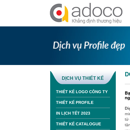
D
DỊCH VỤ THIẾT KẾ
THIẾT KẾ LOGO CÔNG TY
Bạ
ng
THIẾT KẾ PROFILE
Di
IN LỊCH TẾT 2023
mi
tử
THIẾT KẾ CATALOGUE
tậ