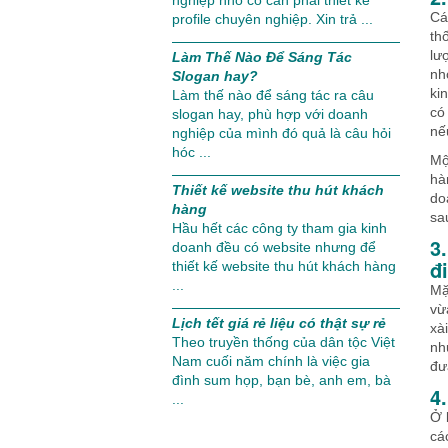
nghiệp nhỏ có cần phải thiết kế
Cá
profile chuyên nghiệp. Xin trả ...
th
lư
Làm Thế Nào Để Sáng Tác
nh
Slogan hay?
ki
Làm thế nào để sáng tác ra câu
có
slogan hay, phù hợp với doanh
nế
nghiệp của mình đó quả là câu hỏi
hóc ...
Mộ
hà
Thiết kế website thu hút khách
do
hàng
sa
Hầu hết các công ty tham gia kinh
3
doanh đều có website nhưng để
đ
thiết kế website thu hút khách hàng
...
Mặ
vừ
Lịch tết giá rẻ liệu có thật sự rẻ
xà
Theo truyền thống của dân tộc Việt
nh
Nam cuối năm chính là việc gia
đư
đình sum họp, bạn bè, anh em, bà
4
...
Ở 
cá