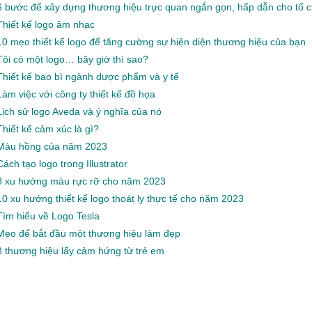
6 bước để xây dựng thương hiệu trực quan ngắn gọn, hấp dẫn cho tổ c
Thiết kế logo âm nhạc
10 mẹo thiết kế logo để tăng cường sự hiện diện thương hiệu của bạn
Tôi có một logo… bây giờ thì sao?
Thiết kế bao bì ngành dược phẩm và y tế
Làm việc với công ty thiết kế đồ họa
Lịch sử logo Aveda và ý nghĩa của nó
Thiết kế cảm xúc là gì?
Màu hồng của năm 2023
Cách tạo logo trong Illustrator
8 xu hướng màu rực rỡ cho năm 2023
10 xu hướng thiết kế logo thoát ly thực tế cho năm 2023
Tìm hiểu về Logo Tesla
Mẹo để bắt đầu một thương hiệu làm đẹp
3 thương hiệu lấy cảm hứng từ trẻ em