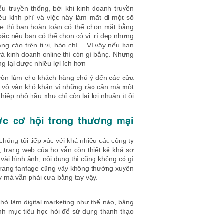
u truyền thống, bởi khi kinh doanh truyền
u kinh phí và việc này làm mất đi một số
ne thì bạn hoàn toàn có thể chọn mặt bằng
oặc nếu bạn có thể chọn có vị trí đẹp nhưng
ảng cáo trên ti vi, báo chí… Vì vậy nếu bạn
và kinh doanh online thì còn gì bằng. Nhưng
g lại được nhiều lợi ích hơn
g còn làm cho khách hàng chú ý đến các cửa
 vô vàn khó khăn vì những rào cản mà một
ệp nhỏ hầu như chỉ còn lại lợi nhuận ít ỏi
ợc cơ hội trong thương mại
chúng tôi tiếp xúc với khá nhiều các công ty
 trang web của họ vẫn còn thiết kế khá sơ
 vài hình ảnh, nội dung thì cũng không có gì
trang fanfage cũng vậy không thường xuyên
y mà vẫn phải cưa bằng tay vậy.
hỏ làm digital marketing như thế nào, bằng
nh mục tiêu học hỏi để sử dụng thành thạo