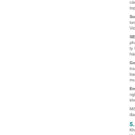
cá
to
So
tư
Vi
SE
ph
ty
hà
Go
tr
bạ
mu
Em
ng
kh
Mô
đa
5
Kh