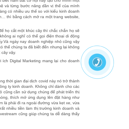
i biết nắm bắt cơ hội này tạo cho mình một
hệ và từng bước nâng dần vị thế của mình
àng có nhiều ưu thế so với kiểu kinh doanh
ên… thì bằng cách mở ra một trang website,
ể họ cắt một khúc cây thì chắc chắn họ sẽ
không ai nghĩ có thể gọi điện thoại di động
 ấy.Và ngày nay doanh nghiệp nhỏ cũng vậy
có thể chúng ta đã biết đến nhưng lại không
 cây vậy.
i ích Digital Marketing mang lại cho doanh
ng thời gian đại dịch covid này nó trở thành
 công ty kinh doanh. Không chỉ dành cho các
hỏ cũng cần sử dụng chúng để phát triển thị
hòng, thích mở ứng dụng lên đặt hàng như
 là phải đi ra ngoài đường vừa kẹt xe, vừa
 rất nhiều tiền làm thị trường kinh doanh và
ivestream cũng giúp chúng ta dễ dàng thấy