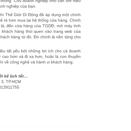
n thống. Chủ doanh nghiệp nhỏ cần tìm hiểu
anh nghiệp của bạn.
thì Thế Giới Di Động đã áp dụng một chính
sẽ rẻ hơn mua tại hệ thống cửa hàng. Chính
ý là, đến cửa hàng của TGDĐ, mở máy tính
o khách hàng thói quen vào trang web của
hách hàng từ đó. Đó chính là nền tảng cho
iều tất yếu bởi những lợi ích cho cả doanh
y cao hơn và đi xa hơn, hoặc là con thuyền
n về công nghệ và hành vi khách hàng.
ết kế lịch tết…
n 3, TP.HCM
0313911755