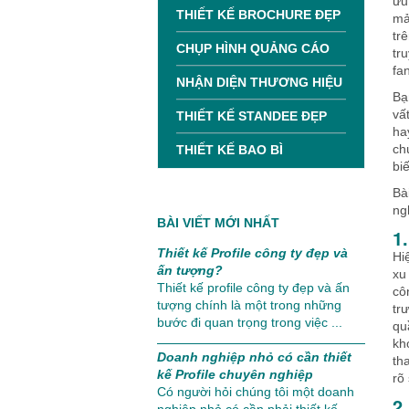
ưu
THIẾT KẾ BROCHURE ĐẸP
mả
tr
CHỤP HÌNH QUẢNG CÁO
tr
fa
NHẬN DIỆN THƯƠNG HIỆU
Bạ
vấ
THIẾT KẾ STANDEE ĐẸP
ha
ch
THIẾT KẾ BAO BÌ
bi
Bà
ng
BÀI VIẾT MỚI NHẤT
1
Thiết kế Profile công ty đẹp và
Hi
ấn tượng?
xu
Thiết kế profile công ty đẹp và ấn
cô
tượng chính là một trong những
tr
bước đi quan trọng trong việc ...
qu
kh
Doanh nghiệp nhỏ có cần thiết
th
kế Profile chuyên nghiệp
rõ
Có người hỏi chúng tôi một doanh
2