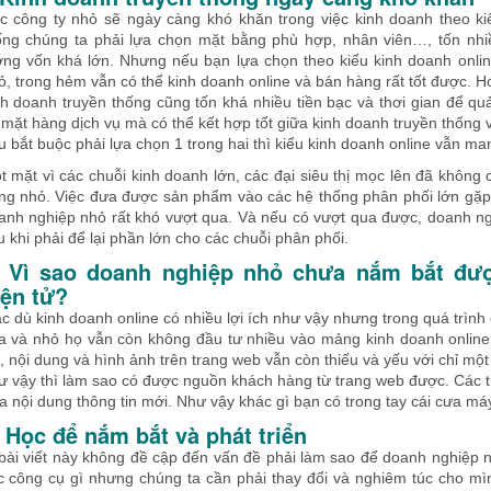
c công ty nhỏ sẽ ngày càng khó khăn trong việc kinh doanh theo kiể
ống chúng ta phải lựa chọn mặt bằng phù hợp, nhân viên…, tốn nhiề
ợng vốn khá lớn. Nhưng nếu bạn lựa chọn theo kiểu kinh doanh onli
ỏ, trong hẻm vẫn có thể kinh doanh online và bán hàng rất tốt được. H
nh doanh truyền thống cũng tốn khá nhiều tiền bạc và thơi gian để qu
 mặt hàng dịch vụ mà có thể kết hợp tốt giữa kinh doanh truyền thống 
u bắt buộc phải lựa chọn 1 trong hai thì kiểu kinh doanh online vẫn man
t mặt vì các chuỗi kinh doanh lớn, các đại siêu thị mọc lên đã khôn
ng nhỏ. Việc đưa được sản phẩm vào các hệ thống phân phối lớn gặp
anh nghiệp nhỏ rất khó vượt qua. Và nếu có vượt qua được, doanh nghi
u khi phải để lại phần lớn cho các chuỗi phân phối.
. Vì sao doanh nghiệp nhỏ chưa nắm bắt đư
iện tử?
c dù kinh doanh online có nhiều lợi ích như vậy nhưng trong quá trình 
a và nhỏ họ vẫn còn không đầu tư nhiều vào mảng kinh doanh online,
i, nội dung và hình ảnh trên trang web vẫn còn thiếu và yếu với chỉ một
ư vậy thì làm sao có được nguồn khách hàng từ trang web được. Các 
a nội dung thông tin mới. Như vậy khác gì bạn có trong tay cái cưa má
. Học để nắm bắt và phát triển
bài viết này không đề cập đến vấn đề phải làm sao để doanh nghiệp n
c công cụ gì nhưng chúng ta cần phải thay đổi và nghiêm túc cho mì