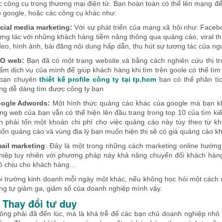
c công cụ trong thương mại điện tử. Bạn hoàn toàn có thể lên mạng đ
p google, hoặc các công cụ khác như:
cial media marketing:
Với sự phát triển của mạng xã hội như: Faceboo
ơng tác với những khách hàng tiềm năng thông qua quảng cáo, viral t
deo, hình ảnh, bài đăng nội dung hấp dẫn, thu hút sự tương tác của ngư
O web:
Bạn đã có một trang website và bằng cách nghiên cứu thị tr
ẩm dịch vụ của mình để giúp khách hàng khi tìm trên goole có thể tìm
 bạn chuyên
thiết kế profile công ty tại tp.hcm
bạn có thể phân tí
ng dễ dàng tìm được công ty bạn
ogle Adwords:
Một hình thức quảng cáo khác của google mà bạn kh
ang web của bạn vẫn có thể hiện lên đầu trang trong top 10 của tìm k
n phải tốn một khoản chi phí cho việc quảng cáo này tùy theo từ k
ốn quảng cáo và vùng địa lý bạn muốn hiện thị sẽ có giá quảng cáo k
ail marketing
: Đây là một trong những cách marketing online hướn
hiệp tuy nhiên với phương pháp này khả năng chuyển đổi khách hàng
ó chịu cho khách hàng…
i trường kinh doanh mỗi ngày một khác, nếu không học hỏi một cách ng
ng tự giảm ga, giảm số của doanh nghiệp mình vậy.
. Thay đổi tư duy
ông phải đã đến lúc, mà là khá trễ để các bạn chủ doanh nghiệp nhỏ t