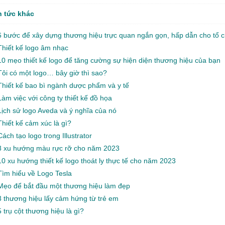
n tức khác
6 bước để xây dựng thương hiệu trực quan ngắn gọn, hấp dẫn cho tổ c
Thiết kế logo âm nhạc
10 mẹo thiết kế logo để tăng cường sự hiện diện thương hiệu của bạn
Tôi có một logo… bây giờ thì sao?
Thiết kế bao bì ngành dược phẩm và y tế
Làm việc với công ty thiết kế đồ họa
Lịch sử logo Aveda và ý nghĩa của nó
Thiết kế cảm xúc là gì?
Cách tạo logo trong Illustrator
8 xu hướng màu rực rỡ cho năm 2023
10 xu hướng thiết kế logo thoát ly thực tế cho năm 2023
Tìm hiểu về Logo Tesla
Mẹo để bắt đầu một thương hiệu làm đẹp
3 thương hiệu lấy cảm hứng từ trẻ em
5 trụ cột thương hiệu là gì?