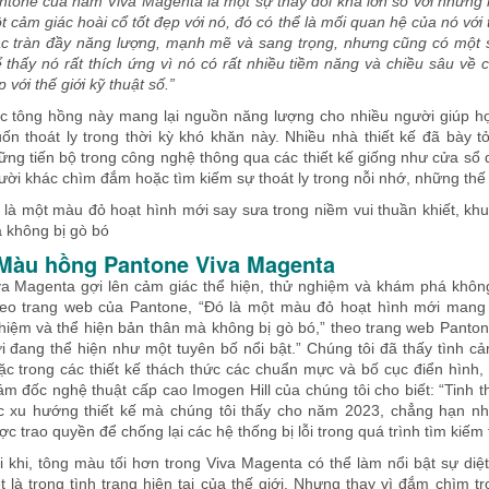
ntone của năm Viva Magenta là một sự thay đổi khá lớn so với những 
t cảm giác hoài cổ tốt đẹp với nó, đó có thể là mối quan hệ của nó với
ác tràn đầy năng lượng, mạnh mẽ và sang trọng, nhưng cũng có một 
ể thấy nó rất thích ứng vì nó có rất nhiều tiềm năng và chiều sâu về
 với thế giới kỹ thuật số.”
c tông hồng này mang lại nguồn năng lượng cho nhiều người giúp h
ốn thoát ly trong thời kỳ khó khăn này. Nhiều nhà thiết kế đã bày
ững tiến bộ trong công nghệ thông qua các thiết kế giống như cửa sổ 
ười khác chìm đắm hoặc tìm kiếm sự thoát ly trong nỗi nhớ, những thế 
 là một màu đỏ hoạt hình mới say sưa trong niềm vui thuần khiết, kh
 không bị gò bó
 Màu hồng Pantone Viva Magenta
va Magenta gợi lên cảm giác thể hiện, thử nghiệm và khám phá không 
eo trang web của Pantone, “Đó là một màu đỏ hoạt hình mới mang lạ
hiệm và thể hiện bản thân mà không bị gò bó,” theo trang web Pantone
ới đang thể hiện như một tuyên bố nổi bật.” Chúng tôi đã thấy tình 
ặc trong các thiết kế thách thức các chuẩn mực và bố cục điển hình,
ám đốc nghệ thuật cấp cao Imogen Hill của chúng tôi cho biết: “Tinh 
c xu hướng thiết kế mà chúng tôi thấy cho năm 2023, chẳng hạn n
ợc trao quyền để chống lại các hệ thống bị lỗi trong quá trình tìm kiế
i khi, tông màu tối hơn trong Viva Magenta có thể làm nổi bật sự di
ệt là trong tình trạng hiện tại của thế giới. Nhưng thay vì đắm chìm 