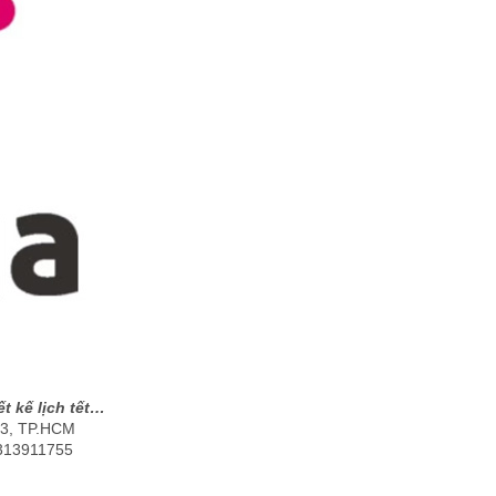
ết kế lịch tết…
 3, TP.HCM
0313911755