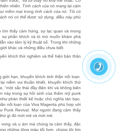
năm trước, “và tôi thấy nó khá mê hoặc. Có
 thiên nhiên. Tính cách của nó mang lại cảm
sự mềm mại trong tính cách của nó. Tôi có
 cách nó có thể được sử dụng, điều này phù
ọ tìm thấy cảm hứng, sự lạc quan và mong
 tỏ sự phấn khích và tò mò muốn khám phá
dẫn vào tâm lý kỹ thuật số. Trong khi những
giới khác và những điều chưa biết.
uyến khích thử nghiệm và thể hiện bản thân
giới hạn, khuyến khích tinh thần nổi loạn.
i niềm vui thuần khiết, khuyến khích thử
, “một sắc thái đầy điện khí và không biên
cảm này trong sự hồi sinh của thẩm mỹ punk
 như phản thiết kế hoặc chủ nghĩa tàn bạo.
thần nổi loạn của Viva Magenta phù hợp với
hư Punk Revival. Mọi người đang cảm thấy
m thứ gì đó mới mẻ và mới mẻ.
ệt vong và u ám mà chúng ta cảm thấy, đặc
trong những tông màu tối hơn, chúng tôi tìm