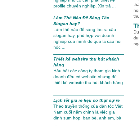
nghiệp nhỏ có cần phải thiết kế
th
profile chuyên nghiệp. Xin trả ...
nộ
th
Làm Thế Nào Để Sáng Tác
Slogan hay?
T
Làm thế nào để sáng tác ra câu
Dư
slogan hay, phù hợp với doanh
dụ
nghiệp của mình đó quả là câu hỏi
ngọ
hóc ...
Thiết kế website thu hút khách
hàng
Hầu hết các công ty tham gia kinh
doanh đều có website nhưng để
thiết kế website thu hút khách hàng
...
Lịch tết giá rẻ liệu có thật sự rẻ
Theo truyền thống của dân tộc Việt
Nam cuối năm chính là việc gia
đình sum họp, bạn bè, anh em, bà
...