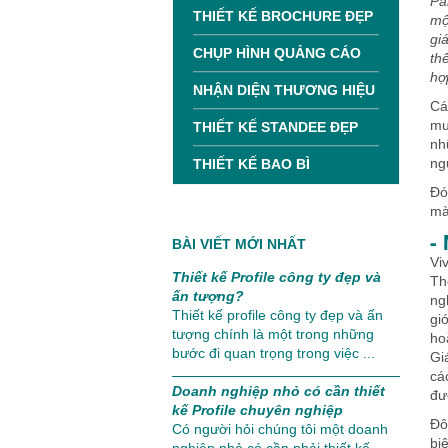
Pa
THIẾT KẾ BROCHURE ĐẸP
mộ
gi
CHỤP HÌNH QUẢNG CÁO
th
hợp
NHẬN DIỆN THƯƠNG HIỆU
Cá
mu
THIẾT KẾ STANDEE ĐẸP
nh
ng
THIẾT KẾ BAO BÌ
Đó
mà
-
BÀI VIẾT MỚI NHẤT
Vi
Thiết kế Profile công ty đẹp và
Th
ấn tượng?
ng
Thiết kế profile công ty đẹp và ấn
gi
tượng chính là một trong những
ho
bước đi quan trọng trong việc ...
Gi
cá
Doanh nghiệp nhỏ có cần thiết
đư
kế Profile chuyên nghiệp
Đô
Có người hỏi chúng tôi một doanh
bi