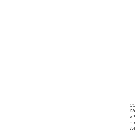
CÔ
Ch
VP
Ho
We