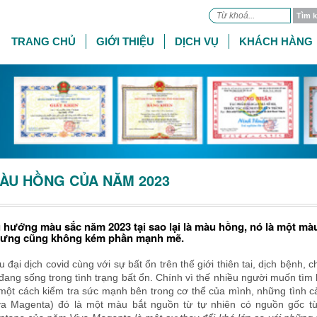
TRANG CHỦ
GIỚI THIỆU
DỊCH VỤ
KHÁCH HÀNG
ÀU HỒNG CỦA NĂM 2023
 hướng màu sắc năm 2023 tại sao lại là màu hồng, nó là một mà
ưng cũng không kém phần mạnh mẽ.
u đại dịch covid cùng với sự bất ổn trên thế giới thiên tai, dịch bệnh, 
 đang sống trong tình trạng bất ổn. Chính vì thế nhiều người muốn tìm k
 một cách kiểm tra sức mạnh bên trong cơ thể của mình, những tình 
va Magenta) đó là một màu bắt nguồn từ tự nhiên có nguồn gốc 