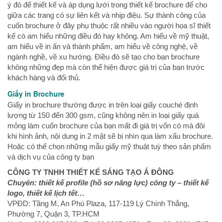
ý đó để thiết kế và áp dụng lưới trong thiết kế brochure để cho
giữa các trang có sự liên kết và nhịp điệu. Sự thành công của
cuốn brochure ở đây phụ thuộc rất nhiều vào người họa sĩ thiết
kế có am hiểu những điều đó hay không. Am hiểu về mỹ thuật,
am hiểu về in ấn và thành phẩm, am hiểu về công nghệ, về
ngành nghề, về xu hướng. Điều đó sẽ tạo cho bạn brochure
không những đẹp mà còn thể hiện được giá trị của bạn trước
khách hàng và đối thủ.
Giấy in Brochure
Giấy in brochure thường được in trên loại giấy couché định
lượng từ 150 đến 300 gsm, cũng không nên in loại giấy quá
mỏng làm cuốn brochure của bạn mất đi giá trị vốn có mà đôi
khi hình ảnh, nội dung in 2 mặt sẽ bị nhìn qua làm xấu brochure.
Hoặc có thể chọn những mẫu giấy mỹ thuật tuỳ theo sản phẩm
và dịch vụ của công ty bạn
CÔNG TY TNHH THIẾT KẾ SÁNG TẠO Á ĐÔNG
Chuyên: thiết kế profile (hồ sơ năng lực) công ty – thiết kế
logo, thiết kế lịch tết…
VPĐD: Tầng M, An Phú Plaza, 117-119 Lý Chính Thắng,
Phường 7, Quận 3, TP.HCM