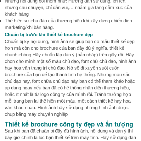
Những nội dung bồi thêm như: Hướng dẫn sử dụng, lợi ích,
những câu chuyện, chỉ dẫn vui,… nhằm gia tăng cảm xúc của
khách hàng
Thể hiện sự chu đáo của thương hiệu khi xây dựng chiến dịch
marketing/khi bán hàng.
Chuẩn bị trước khi thiết kế brochure đẹp
Chuẩn bị kỹ nội dung, hình ảnh sẽ giúp bạn có mẫu thiết kế đẹp
hơn mà còn cho brochure của bạn đầy đủ ý nghĩa, thiết kế
nhanh chóng Hãy chuẩn lập dàn ý (bản nháp) trên giấy rồi. Hãy
chọn cho mình một số màu chủ đạo, font chữ chủ đạo, hình ảnh
hay hoa văn trang trí chủ đạo. Nó sẽ đi xuyên suốt cuốn
brochure của bạn để tạo thành tính hệ thống. Những màu sắc
chủ đạo hay, font chữa chủ đạo này bạn có thể tham khảo hoặc
áp dụng ngay nếu bạn đã có hệ thống nhận diện thương hiệu,
hoặc ít nhất là từ logo công ty của mình rồi. Tránh trường hợp
mỗi trang bạn lại thể hiện một màu, một cách thiết kế hay hoa
văn khác nhau. Hình ảnh hãy sử dụng những hình ảnh được
chụp bằng máy chuyên nghiệp
Thiết kế brochure công ty đẹp và ấn tượng
Sau khi bạn đã chuẩn bị đầy đủ hình ảnh, nội dung và dàn ý thì
bây giờ chính là lúc bạn thiết kế trên máy tính. Hãy sử dụng dàn