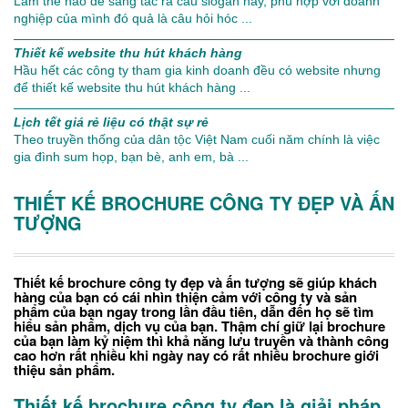
Làm thế nào để sáng tác ra câu slogan hay, phù hợp với doanh
nghiệp của mình đó quả là câu hỏi hóc ...
Thiết kế website thu hút khách hàng
Hầu hết các công ty tham gia kinh doanh đều có website nhưng
để thiết kế website thu hút khách hàng ...
Lịch tết giá rẻ liệu có thật sự rẻ
Theo truyền thống của dân tộc Việt Nam cuối năm chính là việc
gia đình sum họp, bạn bè, anh em, bà ...
THIẾT KẾ BROCHURE CÔNG TY ĐẸP VÀ ẤN
TƯỢNG
Thiết kế brochure công ty đẹp và ấn tượng sẽ giúp khách
hàng của bạn có cái nhìn thiện cảm với công ty và sản
phẩm của bạn ngay trong lần đầu tiên, dẫn đến họ sẽ tìm
hiểu sản phẩm, dịch vụ của bạn. Thậm chí giữ lại brochure
của bạn làm kỷ niệm thì khả năng lưu truyền và thành công
cao hơn rất nhiều khi ngày nay có rất nhiều brochure giới
thiệu sản phẩm.
Thiết kế brochure công ty đẹp là giải pháp