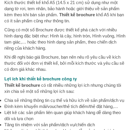
Kích thước thiết kế khổ A5 (14.5 x 21 cm) sử dụng như một
dạng tờ rơi, tem nhãn, bảo hành hoặc giới thiệu về sản phẩm
kèm theo khi bán sản phẩm.
Thiết kế brochure
khổ A5 khi bạn
có ít sản phẩm cũng như thông tin.
Cũng có một số Brochure được thiết kế phá cách với nhiều
hình dạng đặc biệt như: Hình lá cây, hình tròn, Hình vuông, Hình
tam giác,… hoặc theo hình dạng sản phẩm, theo chiến dịch
riêng của khách hàng.
Khi đề nghị báo giá Brochure, bạn nên nêu rõ yêu cầu về kích
thước đối với đơn vị thiết kế, bởi mỗi kích thước và yêu cầu sẽ
có đơn giá khác nhau.
Lợi ích khi thiết kế brochure công ty
Thiết kế brochure
có rất nhiều những lợi ích nhưng chúng tôi
xin chia sẻ một số những lợi ích sau:
Chia sẻ những thông tin cụ thể và hữu ích về sản phẩm/dịch vụ
Đính kèm khuyến mãi/voucher/thẻ tích điểm/thẻ đặt hàng,…
Liệt kê các sản phẩm liên quan giúp khách hàng dễ dàng theo
dõi và lựa chọn
Tăng tín nhiệm với sản phẩm/dịch vụ/chiến dịch