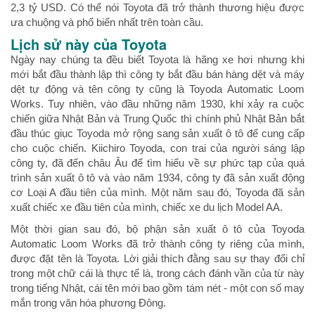
2,3 tỷ USD. Có thể nói Toyota đã trở thành thương hiệu được
ưa chuộng và phổ biến nhất trên toàn cầu.
Lịch sử này của Toyota
Ngày nay chúng ta đều biết Toyota là hãng xe hơi nhưng khi
mới bắt đầu thành lập thì công ty bắt đầu bán hàng dệt và máy
dệt tự động và tên công ty cũng là Toyoda Automatic Loom
Works. Tuy nhiên, vào đầu những năm 1930, khi xảy ra cuộc
chiến giữa Nhật Bản và Trung Quốc thì chính phủ Nhật Bản bắt
đầu thúc giục Toyoda mở rộng sang sản xuất ô tô để cung cấp
cho cuộc chiến. Kiichiro Toyoda, con trai của người sáng lập
công ty, đã đến châu Âu để tìm hiểu về sự phức tạp của quá
trình sản xuất ô tô và vào năm 1934, công ty đã sản xuất động
cơ Loại A đầu tiên của mình. Một năm sau đó, Toyoda đã sản
xuất chiếc xe đầu tiên của mình, chiếc xe du lịch Model AA.
Một thời gian sau đó, bộ phận sản xuất ô tô của Toyoda
Automatic Loom Works đã trở thành công ty riêng của mình,
được đặt tên là Toyota. Lời giải thích đằng sau sự thay đổi chỉ
trong một chữ cái là thực tế là, trong cách đánh vần của từ này
trong tiếng Nhật, cái tên mới bao gồm tám nét - một con số may
mắn trong văn hóa phương Đông.