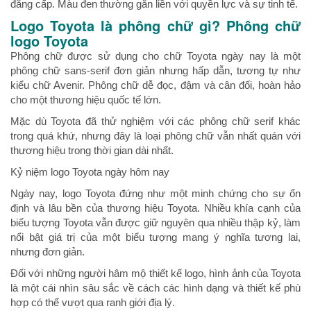
đẳng cấp. Màu đen thường gắn liền với quyền lực và sự tinh tế.
Logo Toyota là phông chữ gì? Phông chữ
logo Toyota
Phông chữ được sử dụng cho chữ Toyota ngày nay là một
phông chữ sans-serif đơn giản nhưng hấp dẫn, tương tự như
kiểu chữ Avenir. Phông chữ dễ đọc, đậm và cân đối, hoàn hảo
cho một thương hiệu quốc tế lớn.
Mặc dù Toyota đã thử nghiệm với các phông chữ serif khác
trong quá khứ, nhưng đây là loại phông chữ vẫn nhất quán với
thương hiệu trong thời gian dài nhất.
Kỷ niệm logo Toyota ngày hôm nay
Ngày nay, logo Toyota đứng như một minh chứng cho sự ổn
định và lâu bền của thương hiệu Toyota. Nhiều khía cạnh của
biểu tượng Toyota vẫn được giữ nguyên qua nhiều thập kỷ, làm
nổi bật giá trị của một biểu tượng mang ý nghĩa tương lai,
nhưng đơn giản.
Đối với những người hâm mộ thiết kế logo, hình ảnh của Toyota
là một cái nhìn sâu sắc về cách các hình dạng và thiết kế phù
hợp có thể vượt qua ranh giới địa lý.