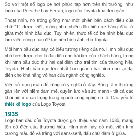
So với một số logo xe hơi phức tạp hơn trên thị trường, như
logo của Porsche hay Ferrari, logo của Toyota khá đơn giản.
Thoạt nhìn, nó trông giống như một phiên bản cách điệu của
chữ “T” được viết, giống như nhiều dấu hiệu xe hàng đầu, ở
giữa một hình bầu dục. Tuy nhiên, thực tế có ba hình bầu dục
làm việc cùng nhau để tạo nên hình ảnh cho Toyota.
Mỗi hình bầu dục này có biểu tượng riêng của nó. Hình bầu dục
nhỏ hơn được cho là đại diện cho trái tim của khách hàng, trong
khi hình bầu dục thứ hai đại diện cho trái tim của thương hiệu
Toyota. Hình bầu dục lớn nhất bao quanh hai hình còn lại đại
diện cho khả năng vô hạn của ngành công nghiệp.
Việc sử dụng màu đỏ cũng có ý nghĩa ở đây. Bóng râm thường
gắn liền với niềm đam mê, quyền lực và sức mạnh - tất cả các
khái niệm quan trọng trong ngành công nghiệp ô tô. Các yếu tố
thiết kế logo
của Logo Toyota
1935
Logo ban đầu của Toyota được giới thiệu vào năm 1935, mang
tên cổ điển của thương hiệu. Hình ảnh này có một viên kim
cương màu đỏ và trắng với sans-serif, dấu chữ đậm ở giữa.