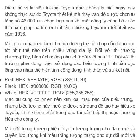
Điều thú vị là biểu tượng Toyota như chúng ta biết ngày nay
không thực sự do Toyota thiết kế mà thay vào đó được chọn từ
tổng số 46.000 lựa chọn logo sau khi một công ty công bố cuộc
thi nhằm giúp họ tìm ra hình ảnh thương hiệu mới tốt nhất vào
năm 1936.
Một phần của điều làm cho biểu trưng trở nên hấp dẫn là nó đọc
tốt như thế nào trên nhiều vùng địa lý. Đối với thị trường
phương Tây, hình ảnh giống như chữ cái viết hoa “T”. Đối với thị
trường phía đông, việc sử dụng các biểu tượng hình bầu dục
lồng vào nhau thể hiện tính cộng đồng, tinh thần và sự kết nối.
Red: HEX: #EB0A1E; RGB: (235,10,30)
Black: HEX: #000000; RGB: (0,0,0)
White: HEX: #FFFFFF; RGB: (255,255,255)
Mặc dù cũng có phiên bản kim loại màu bạc của biểu trưng, ​​
nhưng biểu tượng này thường được sử dụng để tạo huy hiệu xe
Toyota, chứ không phải trong các tài sản tiếp thị hoặc thương
hiệu cho công ty.
Màu đỏ trong thương hiệu Toyota tượng trưng cho đam mê và
quyền lực, trong khi màu trắng tượng trưng cho sự đổi mới và