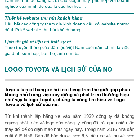
Làm thế nào để sáng tác ra câu slogan hay, phù hợp với doanh
nghiệp của mình đó quả là câu hỏi hóc ...
Thiết kế website thu hút khách hàng
Hầu hết các công ty tham gia kinh doanh đều có website nhưng
để thiết kế website thu hút khách hàng ...
Lịch tết giá rẻ liệu có thật sự rẻ
Theo truyền thống của dân tộc Việt Nam cuối năm chính là việc
gia đình sum họp, bạn bè, anh em, bà ...
LOGO TOYOTA VÀ LỊCH SỬ CỦA NÓ
Toyota là một hãng xe hơi nổi tiếng trên thế giới góp phần
không nhỏ trong việc xây dựng và phát triển thương hiệu
như vậy là logo Toyota, chúng ta cùng tìm hiểu về Logo
Toyota và lịch sử của nó.
Từ khi thành lập hãng xe vào năm 1939 công ty đã không
ngừng phát triển và logo của công ty cũng đã trải qua nhiều lần
thay đổi để có diện mạo như ngày nay. Trong năm 2016 nhà sản
xuất ô tô Nhật Bản đã bán được hơn 8,5 triệu xe và thu về hơn