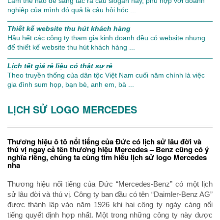
Làm thế nào để sáng tác ra câu slogan hay, phù hợp với doanh
nghiệp của mình đó quả là câu hỏi hóc ...
Thiết kế website thu hút khách hàng
Hầu hết các công ty tham gia kinh doanh đều có website nhưng
để thiết kế website thu hút khách hàng ...
Lịch tết giá rẻ liệu có thật sự rẻ
Theo truyền thống của dân tộc Việt Nam cuối năm chính là việc
gia đình sum họp, bạn bè, anh em, bà ...
LỊCH SỬ LOGO MERCEDES
Thương hiệu ô tô nổi tiếng của Đức có lịch sử lâu đời và
thú vị ngay cả tên thương hiệu Mercedes – Benz cũng có ý
nghĩa riêng, chúng ta cùng tìm hiểu lịch sử logo Mercedes
nha
Thương hiệu nổi tiếng của Đức “Mercedes-Benz” có một lịch
sử lâu đời và thú vị. Công ty ban đầu có tên “Daimler-Benz AG”
được thành lập vào năm 1926 khi hai công ty ngày càng nổi
tiếng quyết định hợp nhất. Một trong những công ty này được