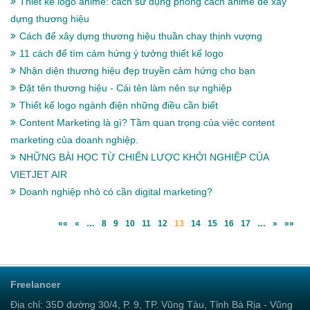
Thiết kế logo anime: cách sử dụng phong cách anime để xây
dựng thương hiệu
Cách để xây dựng thương hiệu thuần chay thịnh vượng
11 cách để tìm cảm hứng ý tưởng thiết kế logo
Nhận diện thương hiệu đẹp truyền cảm hứng cho bạn
Đặt tên thương hiệu - Cái tên làm nên sự nghiệp
Thiết kế logo ngành điện những điều cần biết
Content Marketing là gì? Tầm quan trọng của việc content
marketing của doanh nghiệp.
NHỮNG BÀI HỌC TỪ CHIẾN LƯỢC KHỞI NGHIỆP CỦA
VIETJET AIR
Doanh nghiệp nhỏ có cần digital marketing?
««
«
…
8
9
10
11
12
13
14
15
16
17
…
»
»»
Freelancer
Địa chỉ: 35D đường 30/4, P. 9, TP. Vũng Tàu, Tỉnh Bà Rịa - Vũng