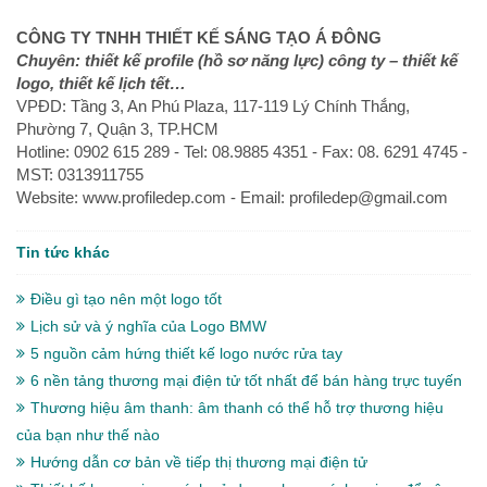
CÔNG TY TNHH THIẾT KẾ SÁNG TẠO Á ĐÔNG
Chuyên: thiết kế profile (hồ sơ năng lực) công ty – thiết kế
logo, thiết kế lịch tết…
VPĐD: Tầng 3, An Phú Plaza, 117-119 Lý Chính Thắng,
Phường 7, Quận 3, TP.HCM
Hotline: 0902 615 289 - Tel: 08.9885 4351 - Fax: 08. 6291 4745 -
MST: 0313911755
Website: www.profiledep.com - Email: profiledep@gmail.com
Tin tức khác
Điều gì tạo nên một logo tốt
Lịch sử và ý nghĩa của Logo BMW
5 nguồn cảm hứng thiết kế logo nước rửa tay
6 nền tảng thương mại điện tử tốt nhất để bán hàng trực tuyến
Thương hiệu âm thanh: âm thanh có thể hỗ trợ thương hiệu
của bạn như thế nào
Hướng dẫn cơ bản về tiếp thị thương mại điện tử