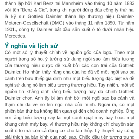
thành lập bởi Karl Benz tại Mannheim vào tháng 10 năm 1883
với tên "Benz & Cie", trong khi người đứng đầu công ty thứ hai
là kỹ sư Gottlieb Daimler thành lập thương hiệu Daimler-
Motoren-Gesellschaft (DMG) vào tháng 11 năm 1890. Từ năm
1901., công ty Daimler bắt đầu sản xuất ô tô dưới nhãn hiệu
Mercedes.
Ý nghĩa và lịch sử
Có một số lý thuyết chính về nguồn gốc của logo. Theo một
người trong số họ, ý tưởng sử dụng ngôi sao làm biểu tượng
của thương hiệu được đề xuất bởi các con trai của Gottlieb
Daimler. Họ nhận thấy rằng cha của họ đã vẽ một ngôi sao ba
cánh trên bưu thiếp gia đình như một biểu tượng đặc biệt và đề
nghị sử dụng nó làm biểu tượng thương hiệu. Tuy nhiên, một số
nguồn tin khẳng định rằng biểu tượng này do chính Gottlieb
Daimler chọn. Anh ấy bị ám ảnh bởi một ngôi sao ba cánh và
thậm chí đã vẽ nó lên ngôi nhà của mình. Ngoài ra, có một
phiên bản thứ ba không liên quan gì đến chủ doanh nghiệp. Ông
nói rằng biểu tượng này là một cánh quạt máy bay hoặc một
khung cảnh máy bay, vì thương hiệu này không chỉ chuyên sản
xuất ô tô mà còn cả động cơ cho tàu thủy. Lý thuyết này cũng
giải thích ba bán kính của ngôi sao. Chiếc đầu tiên tượng trưng